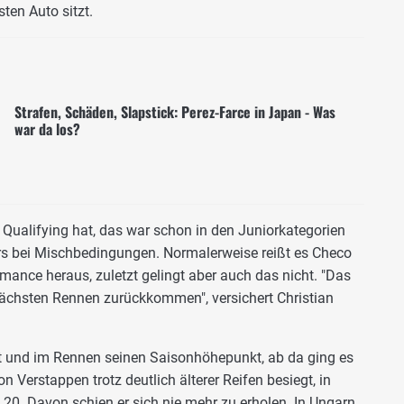
ten Auto sitzt.
Strafen, Schäden, Slapstick: Perez-Farce in Japan - Was
war da los?
 Qualifying hat, das war schon in den Juniorkategorien
ers bei Mischbedingungen. Normalerweise reißt es Checo
mance heraus, zuletzt gelingt aber auch das nicht. "Das
 nächsten Rennen zurückkommen", versichert Christian
int und im Rennen seinen Saisonhöhepunkt, ab da ging es
n Verstappen trotz deutlich älterer Reifen besiegt, in
 20. Davon schien er sich nie mehr zu erholen. In Ungarn