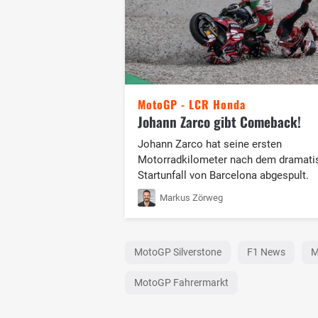
MotoGP - LCR Honda
Johann Zarco gibt Comeback!
Johann Zarco hat seine ersten
Motorradkilometer nach dem dramati
Startunfall von Barcelona abgespult.
Markus Zörweg
MotoGP Silverstone
F1 News
M
MotoGP Fahrermarkt