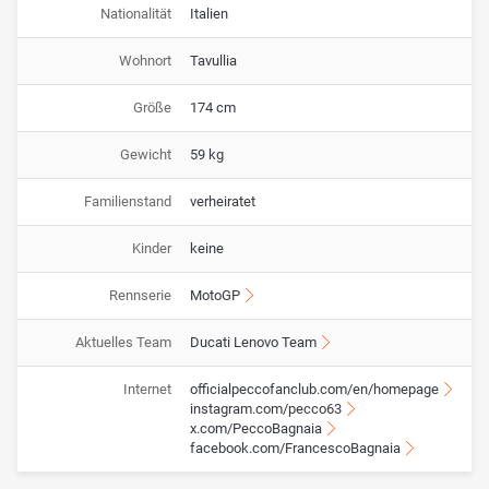
Nationalität
Italien
Wohnort
Tavullia
Größe
174 cm
Gewicht
59 kg
Familienstand
verheiratet
Kinder
keine
Rennserie
MotoGP
Aktuelles Team
Ducati Lenovo Team
Internet
officialpeccofanclub.com/en/homepage
instagram.com/pecco63
x.com/PeccoBagnaia
facebook.com/FrancescoBagnaia