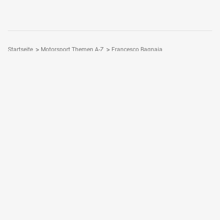
Startseite
Motorsport Themen A-Z
Francesco Bagnaia
Folge Motorsport-Magazin
Dein Motorsport - Dein Magazin
Motorsport-Magazin Plus
Motorsport-App
Motorsport-Magazin bestellen
Login / Registrieren