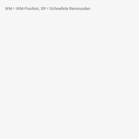
Zukunft im Ducati-Werksteam nicht zu gefährden.
WM = WM-Position, SR = Schnellste Rennrunden
Francesco Bagnaia und die GP25? Das passte nie, Foto: IMAGO / Icon
Sportswire