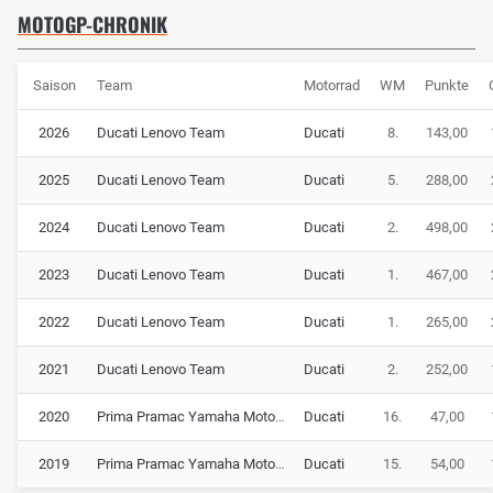
letzte Bagnaia in Sepang, der den Titel somit trotz einer
MOTOGP-CHRONIK
persönlichen Bestmarke von elf GP-Siegen an Martin verlor.
Saison
Team
Motorrad
WM
Punkte
Chancenlos gegen Marc Marquez: 2026 als 'Make-or-
break'-Saison
2026
Ducati Lenovo Team
Ducati
8.
143,00
2025 wollte Bagnaia zurück auf den MotoGP-Thron kehren,
erlebte aber ein absolutes Horrorjahr. Während sein neuer
2025
Ducati Lenovo Team
Ducati
5.
288,00
Teamkollege Marc Marquez sofort mit der Desmosedici
2024
Ducati Lenovo Team
Ducati
2.
498,00
GP25 harmonierte und dominierte, kam der Italiener mit
seinem neuen Arbeitsgerät nie auf einen grünen Zweig. In
2023
Ducati Lenovo Team
Ducati
1.
467,00
der ersten Saisonhälfte zumindest noch beständig auf
dem Podium, verlor Bagnaia nach der Sommerpause
2022
Ducati Lenovo Team
Ducati
1.
265,00
jegliches Gefühl für sein Bike und schlidderte vom einen
Debakel in das nächste. Einzig in Motegi blitzte der alte
2021
Ducati Lenovo Team
Ducati
2.
252,00
'Pecco' kurzzeitig auf, ansonsten wurden plötzlich sogar
2020
Prima Pramac Yamaha MotoGP
Ducati
16.
47,00
Top-10-Platzierungen zur Seltenheit. 2025 wurde so zu
Bagnaias schwächster MotoGP-Saison in Rot. 2026
2019
Prima Pramac Yamaha MotoGP
Ducati
15.
54,00
braucht es dringend eine Trendwende, um die eigene