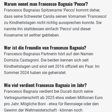
Warum nennt man Francesco Bagnaia 'Pecco'?
für sich.
Francesco Bagnaias Spitzename 'Pecco' kommt daher,
Pramac Ducati holt Francesco Bagnaia in die MotoGP
dass seine Schwester Carola seinen Vornamen 'Francesco'
In der Saison 2019 stieg er zu Pramac Racing in die
zu Kindheitstagen nicht richtig aussprechen konnte. Sie
MotoGP auf. Bagnaia pilotierte im Gegensatz zu
nannte ihn stattdessen einfach 'Pecco' und dieser
Teamkollege Jack Miller, der das aktuelle Modell
Kosename ist seither geblieben.
verwendete, die Desmosedici aus dem Vorjahr. Auf der
Wer ist die Freundin von Francesco Bagnaia?
GP18 zahlte der Italiener zunächst viel Lehrgeld und
stürzte häufig, einzig auf Phillip Island konnte er als Vierter
Francesco Bagnaias Partnerin hört auf den Namen
vorne mitmischen. Die Saison beendete der Pramac-Pilot
Domizia Castagnini. Die beiden kennen sich seit
auf dem 15. Platz.
Kindheitstagen und sind seit 2016 offiziell ein Paar. Im
Sommer 2024 haben sie geheiratet.
Wie viel verdient Francesco Bagnaia im Jahr?
Francesco Bagnaia verdient bei Ducati durch seine
Vertragsunterschrift ab 2025 etwa sieben Millionen Euro
pro Jahr. Mögliche Boni - etwa für Rennsiege oder den
Gewinn der Weltmeisterschaft - können noch