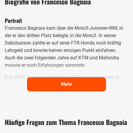
Biografie von Francesco Bagnaia
Portrait
Francesco Bagnaia kam über die Moto3-Junioren-WM, in
der er den dritten Platz belegte, in die Moto3. In seiner
Debütsaison zahlte er auf einer FTR Honda noch kräftig
Lehrgeld und konnte keinen einzigen Punkt einfahren.
Auch die zwei folgenden Jahre auf KTM und Mahindra
musste er noch Erfahrungen sammeln.
Erst 2016, in seiner vierten Moto3-Saison, avancierte er
Mehr
zum Spitzenfahrer. Mit zwei Siegen beendete er das Jahr
auf dem vierten Rang und wechselte 2017 zu Valentino
Rossis Team in die Moto2. Dort war er auf Anhieb vorne
mit dabei und beendete sein Rookie-Jahr als Fünfter mit
vier Podestplätzen. 2018 startete er dann voll durch und
Häufige Fragen zum Thema Francesco Bagnaia
duellierte sich mit Miguel Oliveira um den Titel. Mit acht
Siegen und 306 Punkten hatte Bagnaia das bessere Ende