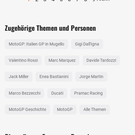
Zugehörige Themen und Personen
MotoGP: Italien GP in Mugello
Gigi Dall'Igna
Valentino Rossi
Marc Marquez
Davide Tardozzi
Jack Miller
Enea Bastianini
Jorge Martin
Marco Bezzecchi
Ducati
Pramac Racing
MotoGP Geschichte
MotoGP
Alle Themen