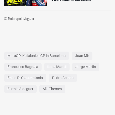
© Motorsport-Magazin
MotoGP: Katalonien GP in Barcelona
Joan Mir
Francesco Bagnaia
Luca Marini
Jorge Martin
Fabio Di Giannantonio
Pedro Acosta
Fermin Aldeguer
Alle Themen