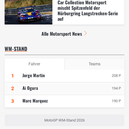
Car Collection Motorsport
mischt Spitzenfeld der
Nürburgring Langstrecken-Serie
auf
Alle Motorsport News
WM-STAND
Fahrer
Teams
Jorge Martin
1
208 P
Ai Ogura
2
194 P
Marc Marquez
3
190 P
MotoGP WM-Stand 2026