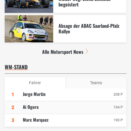
begeistert
Absage der ADAC Saarland-Pfalz
Rallye
Alle Motorsport News
WM-STAND
Fahrer
Teams
Jorge Martin
1
208 P
Ai Ogura
2
194 P
Marc Marquez
3
190 P