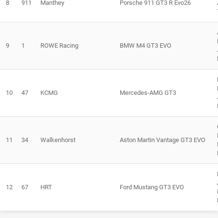
8
911
Manthey
Porsche 911 GT3 R Evo26
9
1
ROWE Racing
BMW M4 GT3 EVO
10
47
KCMG
Mercedes-AMG GT3
11
34
Walkenhorst
Aston Martin Vantage GT3 EVO
12
67
HRT
Ford Mustang GT3 EVO