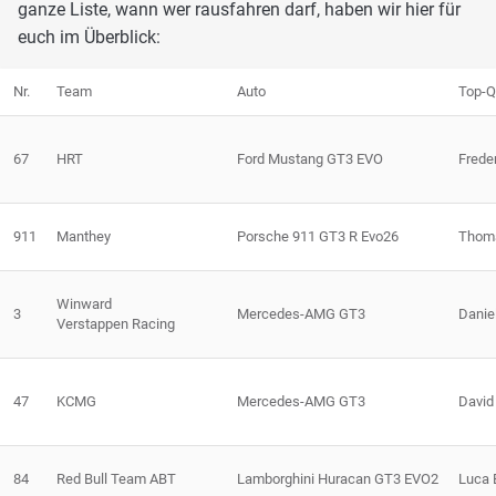
ganze Liste, wann wer rausfahren darf, haben wir hier für
euch im Überblick:
Nr.
Team
Auto
Top-Q
67
HRT
Ford Mustang GT3 EVO
Frede
911
Manthey
Porsche 911 GT3 R Evo26
Thoma
Winward
3
Mercedes-AMG GT3
Danie
Verstappen Racing
47
KCMG
Mercedes-AMG GT3
David 
84
Red Bull Team ABT
Lamborghini Huracan GT3 EVO2
Luca 