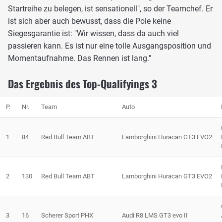
Startreihe zu belegen, ist sensationell", so der Teamchef. Er
ist sich aber auch bewusst, dass die Pole keine
Siegesgarantie ist: "Wir wissen, dass da auch viel
passieren kann. Es ist nur eine tolle Ausgangsposition und
Momentaufnahme. Das Rennen ist lang."
Das Ergebnis des Top-Qualifyings 3
P.
Nr.
Team
Auto
1
84
Red Bull Team ABT
Lamborghini Huracan GT3 EVO2
2
130
Red Bull Team ABT
Lamborghini Huracan GT3 EVO2
3
16
Scherer Sport PHX
Audi R8 LMS GT3 evo II