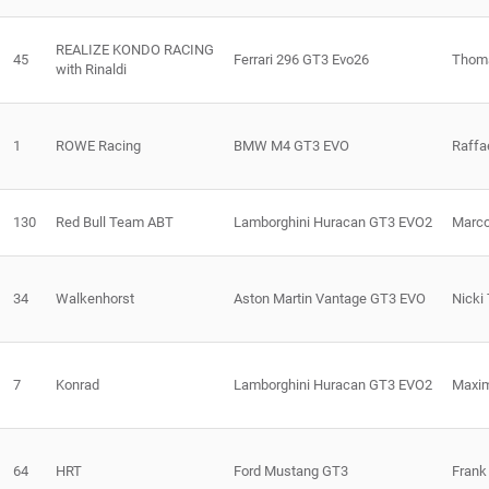
REALIZE KONDO RACING
45
Ferrari 296 GT3 Evo26
Thom
with Rinaldi
1
ROWE Racing
BMW M4 GT3 EVO
Raffa
130
Red Bull Team ABT
Lamborghini Huracan GT3 EVO2
Marco
34
Walkenhorst
Aston Martin Vantage GT3 EVO
Nicki
7
Konrad
Lamborghini Huracan GT3 EVO2
Maxim
64
HRT
Ford Mustang GT3
Frank 