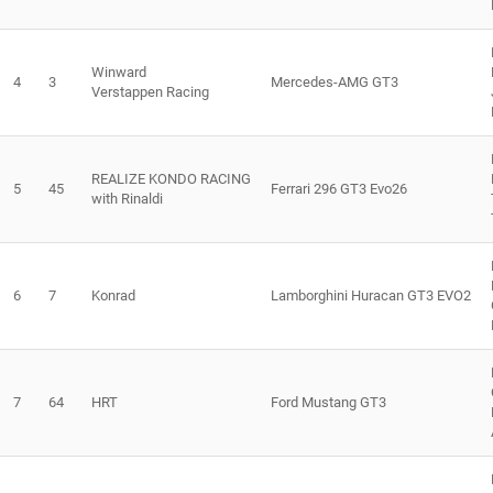
Winward
4
3
Mercedes-AMG GT3
Verstappen Racing
REALIZE KONDO RACING
5
45
Ferrari 296 GT3 Evo26
with Rinaldi
6
7
Konrad
Lamborghini Huracan GT3 EVO2
7
64
HRT
Ford Mustang GT3