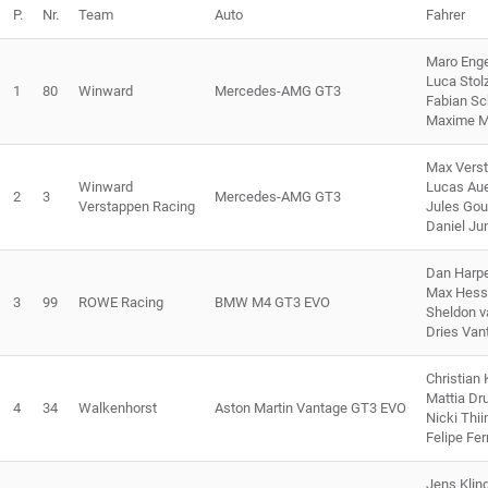
P.
Nr.
Team
Auto
Fahrer
Maro Enge
Luca Stol
1
80
Winward
Mercedes-AMG GT3
Fabian Sch
Maxime M
Max Vers
Winward
Lucas Au
2
3
Mercedes-AMG GT3
Verstappen Racing
Jules Go
Daniel Ju
Dan Harp
Max Hess
3
99
ROWE Racing
BMW M4 GT3 EVO
Sheldon v
Dries Van
Christian
Mattia Dr
4
34
Walkenhorst
Aston Martin Vantage GT3 EVO
Nicki Thi
Felipe Fe
Jens Kli