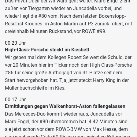
Das Privat-Duell bei Winward geht weiter. Maro Engel zieht
außen vor Tiergarten wieder an Juncadella vorbei, und
wieder liegt die #80 vorn. Nach dem letzten Boxenstopp-
Reset ist Krognes im Aston Martin auf P3 zurück rotiert, mit
dreieinhalb Minuten Rückstand, vor ROWE #99.
00:20 Uhr
High-Class-Porsche steckt im Kiesbett
Wir geben mal dem Kollegen Robert Seiwert die Schuld, der
vor 20 Minuten hier im Ticker noch den High Class-Porsche
#86 für seine große Aufholjagd von 31 Plätze seit dem
Start hervorgehoben hat. Tja, jetzt steckt Harry King in der
Müllenbachschleife im Kies.
00:17 Uhr
Ermittlungen gegen Walkenhorst-Aston fallengelassen
Das Mercedes-Duo kommt wieder raus, Juncadella vor
Maro Engel, der #80 übernommen hat. 4:42 Minuten sind
sie jetzt schon vor dem ROWE-BMW von Max Hesse, dem
eine wachsende Code-60-Riesenzone zwischen Brünnchen