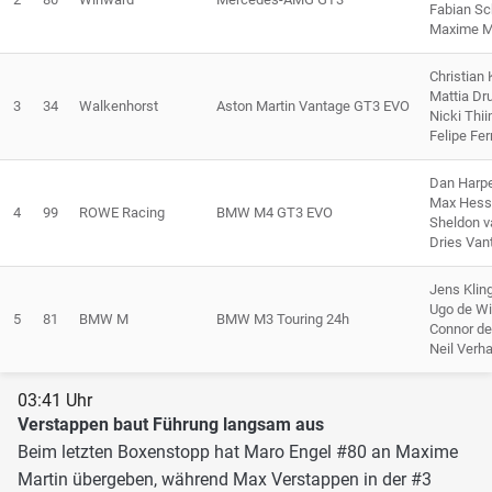
Fabian Sch
Maxime M
Christian
Mattia Dr
3
34
Walkenhorst
Aston Martin Vantage GT3 EVO
Nicki Thi
Felipe Fe
Dan Harp
Max Hess
4
99
ROWE Racing
BMW M4 GT3 EVO
Sheldon v
Dries Van
Jens Kli
Ugo de Wi
5
81
BMW M
BMW M3 Touring 24h
Connor de 
Neil Verh
03:41 Uhr
Verstappen baut Führung langsam aus
Beim letzten Boxenstopp hat Maro Engel #80 an Maxime
Martin übergeben, während Max Verstappen in der #3