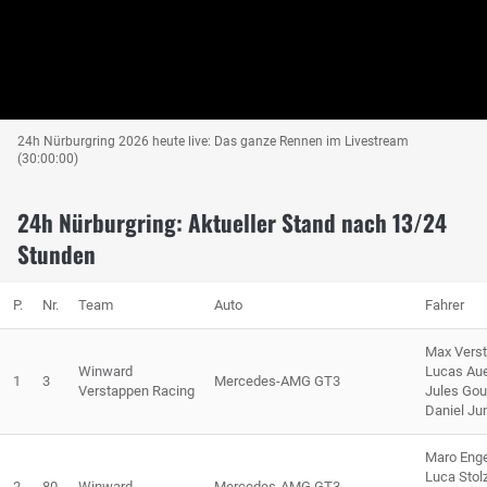
24h Nürburgring 2026 heute live: Das ganze Rennen im Livestream
(30:00:00)
24h Nürburgring: Aktueller Stand nach 13/24
Stunden
P.
Nr.
Team
Auto
Fahrer
Max Vers
Winward
Lucas Au
1
3
Mercedes-AMG GT3
Verstappen Racing
Jules Go
Daniel Ju
Maro Enge
Luca Stol
2
80
Winward
Mercedes-AMG GT3