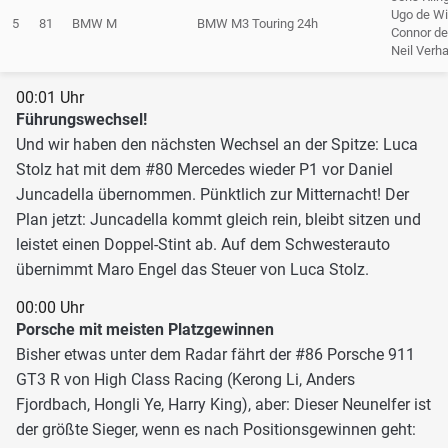
Ugo de Wi
5
81
BMW M
BMW M3 Touring 24h
Connor de 
Neil Verh
00:01 Uhr
Führungswechsel!
Und wir haben den nächsten Wechsel an der Spitze: Luca
Stolz hat mit dem #80 Mercedes wieder P1 vor Daniel
Juncadella übernommen. Pünktlich zur Mitternacht! Der
Plan jetzt: Juncadella kommt gleich rein, bleibt sitzen und
leistet einen Doppel-Stint ab. Auf dem Schwesterauto
übernimmt Maro Engel das Steuer von Luca Stolz.
00:00 Uhr
Porsche mit meisten Platzgewinnen
Bisher etwas unter dem Radar fährt der #86 Porsche 911
GT3 R von High Class Racing (Kerong Li, Anders
Fjordbach, Hongli Ye, Harry King), aber: Dieser Neunelfer ist
der größte Sieger, wenn es nach Positionsgewinnen geht: