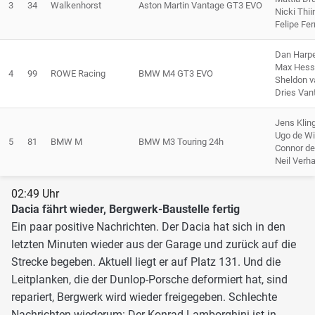
3
34
Walkenhorst
Aston Martin Vantage GT3 EVO
Nicki Thi
Felipe Fe
Dan Harp
Max Hess
4
99
ROWE Racing
BMW M4 GT3 EVO
Sheldon v
Dries Van
Jens Kli
Ugo de Wi
5
81
BMW M
BMW M3 Touring 24h
Connor de 
Neil Verh
02:49 Uhr
Dacia fährt wieder, Bergwerk-Baustelle fertig
Ein paar positive Nachrichten. Der Dacia hat sich in den
letzten Minuten wieder aus der Garage und zurück auf die
Strecke begeben. Aktuell liegt er auf Platz 131. Und die
Leitplanken, die der Dunlop-Porsche deformiert hat, sind
repariert, Bergwerk wird wieder freigegeben. Schlechte
Nachrichten wiederum: Der Konrad-Lamborghini ist in