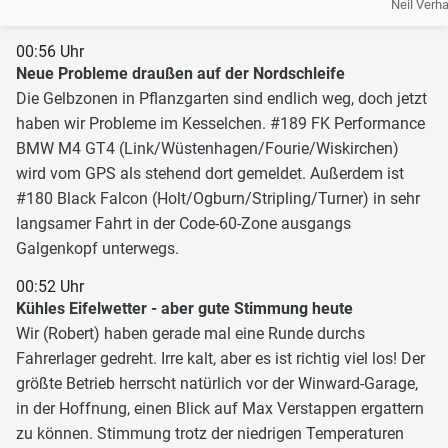
Neil Verh
00:56 Uhr
Neue Probleme draußen auf der Nordschleife
Die Gelbzonen in Pflanzgarten sind endlich weg, doch jetzt
haben wir Probleme im Kesselchen. #189 FK Performance
BMW M4 GT4 (Link/Wüstenhagen/Fourie/Wiskirchen)
wird vom GPS als stehend dort gemeldet. Außerdem ist
#180 Black Falcon (Holt/Ogburn/Stripling/Turner) in sehr
langsamer Fahrt in der Code-60-Zone ausgangs
Galgenkopf unterwegs.
00:52 Uhr
Kühles Eifelwetter - aber gute Stimmung heute
Wir (Robert) haben gerade mal eine Runde durchs
Fahrerlager gedreht. Irre kalt, aber es ist richtig viel los! Der
größte Betrieb herrscht natürlich vor der Winward-Garage,
in der Hoffnung, einen Blick auf Max Verstappen ergattern
zu können. Stimmung trotz der niedrigen Temperaturen