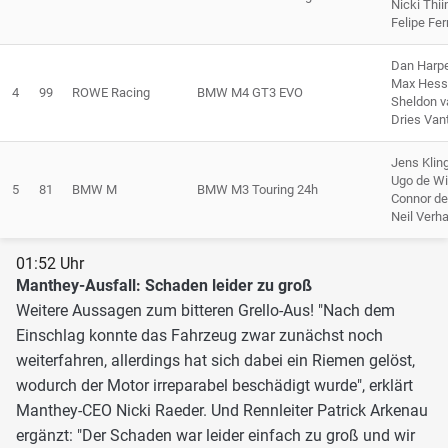
Nicki Thi
Felipe Fe
Dan Harp
Max Hess
4
99
ROWE Racing
BMW M4 GT3 EVO
Sheldon v
Dries Van
Jens Kli
Ugo de Wi
5
81
BMW M
BMW M3 Touring 24h
Connor de 
Neil Verh
01:52 Uhr
Manthey-Ausfall: Schaden leider zu groß
Weitere Aussagen zum bitteren Grello-Aus! "Nach dem
Einschlag konnte das Fahrzeug zwar zunächst noch
weiterfahren, allerdings hat sich dabei ein Riemen gelöst,
wodurch der Motor irreparabel beschädigt wurde", erklärt
Manthey-CEO Nicki Raeder. Und Rennleiter Patrick Arkenau
ergänzt: "Der Schaden war leider einfach zu groß und wir