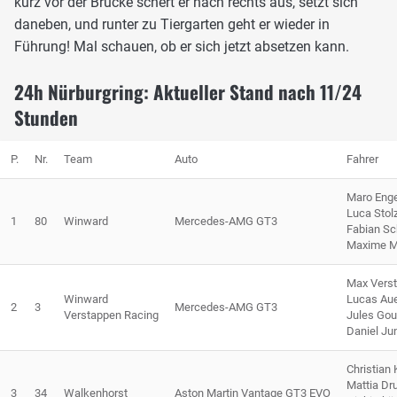
kurz vor der Brücke schert er nach rechts aus, setzt sich
daneben, und runter zu Tiergarten geht er wieder in
Führung! Mal schauen, ob er sich jetzt absetzen kann.
24h Nürburgring: Aktueller Stand nach 11/24
Stunden
P.
Nr.
Team
Auto
Fahrer
Maro Enge
Luca Stol
1
80
Winward
Mercedes-AMG GT3
Fabian Sch
Maxime M
Max Vers
Winward
Lucas Au
2
3
Mercedes-AMG GT3
Verstappen Racing
Jules Go
Daniel Ju
Christian
Mattia Dr
3
34
Walkenhorst
Aston Martin Vantage GT3 EVO