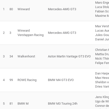
Maro Enge
Luca Stol
1
80
Winward
Mercedes-AMG GT3
Fabian Sch
Maxime M
Max Vers
Winward
Lucas Au
2
3
Mercedes-AMG GT3
Verstappen Racing
Jules Go
Daniel Ju
Christian
Mattia Dr
3
34
Walkenhorst
Aston Martin Vantage GT3 EVO
Nicki Thi
Felipe Fe
Dan Harp
Max Hess
4
99
ROWE Racing
BMW M4 GT3 EVO
Sheldon v
Dries Van
Jens Kli
Ugo de Wi
5
81
BMW M
BMW M3 Touring 24h
Connor de 