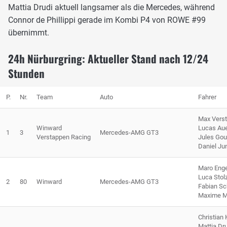
Mattia Drudi aktuell langsamer als die Mercedes, während
Connor de Phillippi gerade im Kombi P4 von ROWE #99
übernimmt.
24h Nürburgring: Aktueller Stand nach 12/24
Stunden
P.
Nr.
Team
Auto
Fahrer
Max Vers
Winward
Lucas Au
1
3
Mercedes-AMG GT3
Verstappen Racing
Jules Go
Daniel Ju
Maro Enge
Luca Stol
2
80
Winward
Mercedes-AMG GT3
Fabian Sch
Maxime M
Christian
Mattia Dr