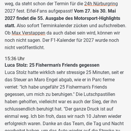
weg, da steht schon der Termin für die
24h Nürburgring
2027 fest. Eifel-Fans aufgepasst!
Vom 27. bis 30. Mai
2027 findet die 55. Ausgabe des Motorsport-Highlights
statt.
Also sofort Terminkalender zücken und aufschreiben.
Ob
Max Verstappen
da auch dabei sein wird, können wir
noch nicht sagen. Der F1-Kalender für 2027 wurde noch
nicht veröffentlicht.
15:36 Uhr
Luca Stolz: 25 Fisherman's Friends gegessen
Luca Stolz hatte wirklich sehr stressige 25 Minuten, seit er
das Steuer an Maro Engel abgab, wie er in Parc ferme
verriet: "Ich habe ungefähr 25 Fisherman's Friends
gegessen, um mich zu beruhigen." Die Lutschpastillen
haben geholfen, vielleicht war es auch der Sieg, der ihn
schlussendlich beruhigt hat. "Der ganze Druck ist auf
einmal weg. Ich bin froh, dass wir nach 10 Jahren wieder
erfolgreich waren. Danke an das Team, die Tag und Nacht
gearbeitet haben, um das Auto wieder auf die Strecke zu