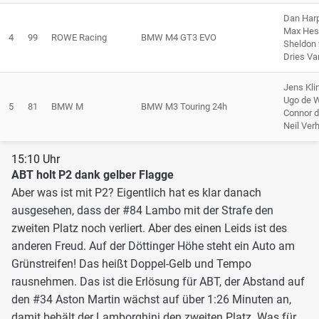
Dan Har
Max Hes
4
99
ROWE Racing
BMW M4 GT3 EVO
Sheldon 
Dries Va
Jens Kl
Ugo de W
5
81
BMW M
BMW M3 Touring 24h
Connor d
Neil Ver
15:10 Uhr
ABT holt P2 dank gelber Flagge
Aber was ist mit P2? Eigentlich hat es klar danach
ausgesehen, dass der #84 Lambo mit der Strafe den
zweiten Platz noch verliert. Aber des einen Leids ist des
anderen Freud. Auf der Döttinger Höhe steht ein Auto am
Grünstreifen! Das heißt Doppel-Gelb und Tempo
rausnehmen. Das ist die Erlösung für ABT, der Abstand auf
den #34 Aston Martin wächst auf über 1:26 Minuten an,
damit behält der Lamborghini den zweiten Platz. Was für