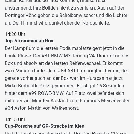
kalten Reifen aus der Box kommen, müssen sich
anstrengend, ihre Boliden nicht zu verlieren. Auch auf der
Döttinger Höhe gehen die Scheibenwischer und die Lichter
an. Der Himmel wird dunkel über der Nordschleife.
14:20 Uhr
Top-5 kommen an Box
Der Kampf um die letzten Podiumsplätze geht jetzt in die
finale Phase. Der #81 BMW M3 Touring 24H kommt an die
Box und absolviert den letzten Reifenwechsel. Er kommt
zwei Minuten hinter dem #84 ABT-Lamborghini heraus, der
gerade vorher auch an der Box war. Im Huracan hat jetzt
Mirko Bortolotti Platz genommen. Er ist gut 16 Sekunden
hinter dem #99 ROWE-BMW. Auf Platz zwei befindet sich
mit über vier Minuten Abstand zum Führungs-Mercedes der
#34 Aston Martin von Walkenhorst.
14:15 Uhr
Cup-Porsche auf GP-Strecke im Kies
Und da fliegt schon der Erste ab. Der Cup-Porsche #13 von