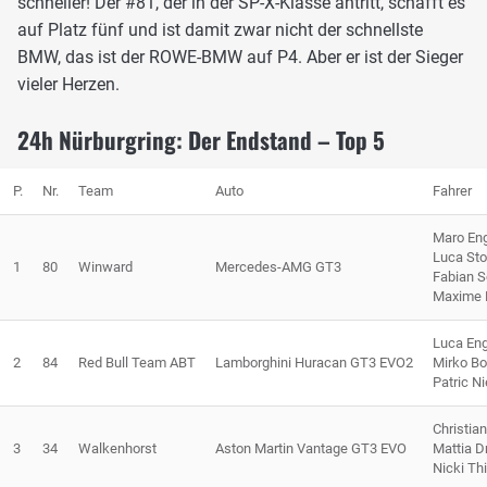
schneller! Der #81, der in der SP-X-Klasse antritt, schafft es
auf Platz fünf und ist damit zwar nicht der schnellste
BMW, das ist der ROWE-BMW auf P4. Aber er ist der Sieger
vieler Herzen.
24h Nürburgring: Der Endstand – Top 5
P.
Nr.
Team
Auto
Fahrer
Maro En
Luca Sto
1
80
Winward
Mercedes-AMG GT3
Fabian Sc
Maxime 
Luca Eng
2
84
Red Bull Team ABT
Lamborghini Huracan GT3 EVO2
Mirko Bor
Patric N
Christia
3
34
Walkenhorst
Aston Martin Vantage GT3 EVO
Mattia D
Nicki Th