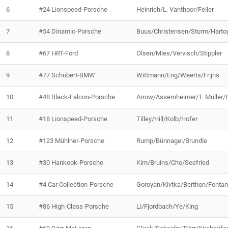
6
#24 Lionspeed-Porsche
Heinrich/L. Vanthoor/Feller
7
#54 Dinamic-Porsche
Buus/Christensen/Sturm/Harto
8
#67 HRT-Ford
Olsen/Mies/Vervisch/Stippler
9
#77 Schubert-BMW
Wittmann/Eng/Weerts/Frijns
10
#48 Black-Falcon-Porsche
Arrow/Assernheimer/T. Müller/P
11
#18 Lionspeed-Porsche
Tilley/Hill/Kolb/Hofer
12
#123 Mühlner-Porsche
Rump/Bünnagel/Brundle
13
#30 Hankook-Porsche
Kim/Bruins/Cho/Seefried
14
#4 Car Collection-Porsche
Goroyan/Kivtka/Berthon/Fonta
15
#86 High-Class-Porsche
Li/Fjordbach/Ye/King