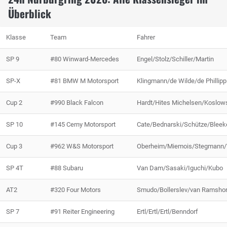
Überblick
Klasse
Team
Fahrer
SP 9
#80 Winward-Mercedes
Engel/Stolz/Schiller/Martin
SP-X
#81 BMW M Motorsport
Klingmann/de Wilde/de Phillip
Cup 2
#990 Black Falcon
Hardt/Hites Michelsen/Koslows
SP 10
#145 Cerny Motorsport
Cate/Bednarski/Schütze/Blee
Cup 3
#962 W&S Motorsport
Oberheim/Miemois/Stegmann
SP 4T
#88 Subaru
Van Dam/Sasaki/Iguchi/Kubo
AT2
#320 Four Motors
Smudo/Bollerslev/van Ramshor
SP 7
#91 Reiter Engineering
Ertl/Ertl/Ertl/Benndorf