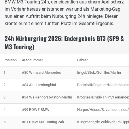
BMW M3 Touring 24h
, der eigentlich aus einem Aprilscherz
im Vorjahr heraus entstanden war und als Marketing-Gag
nun einen Auftritt beim Nürburgring 24h hinlegte. Diesen
krönte er mit einem fünften Platz im Gesamt-Ergebnis.
24h Nürburgring 2026: Endergebnis GT3 (SP9 &
M3 Touring)
Position
Autonummer
Fahrer
1
#80 Winward-Mercedes
Engel/Stolz/Schiller/Martin
2
#84 Abt-Lamborghini
Bortolotti/Engstler/Niederhause
3
#34 Walkenhorst-Aston-Martin
Krognes/Drudi/Thiim/Fernande
4
#99 ROWE-BMW
Harper/Hesse/S. van der Linde/
5
#81 BMW M3 Touring 24h
Klingmann/de Wilde/de Phillipp