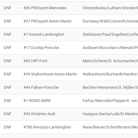
DNF
#26 PROsport-Mercedes
Christodoulou/Lulham/Grenier
DNF
#37 PROsport-Aston-Martin
Dumarey/Wahl/Lönnroth/Konne
DNF
#7 Konrad-Lamborghini
Stalidzane/Paul/Engelhart/Left
DNF
#17 Dunlop-Porsche
Andlauer/Boccolacci/Menzel/Pic
DNF
#65 HRT-Ford
Maini/Scherer/D. Schumacher/
DNF
#39 Walkenhorst-Aston-Martin
Walkenhorst/Buchardt/Hantke
DNF
#44 Falken-Porsche
Bachler/Heinemann/S. Müller/S
DNF
#1 ROWE-BMW
Farfus/Marciello/Pepper/K. van
DNF
#33 KKrämer-Audi
Vazquez-Garcia/Leib/Di Martin
DNF
#786 Renazzo-Lamborghini
Nana/Breuer/Schmidtmann/Mu