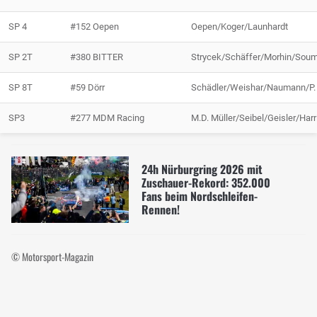
SP 4
#152 Oepen
Oepen/Koger/Launhardt
SP 2T
#380 BITTER
Strycek/Schäffer/Morhin/Sou
SP 8T
#59 Dörr
Schädler/Weishar/Naumann/P. 
SP3
#277 MDM Racing
M.D. Müller/Seibel/Geisler/Harr
24h Nürburgring 2026 mit
Zuschauer-Rekord: 352.000
Fans beim Nordschleifen-
Rennen!
© Motorsport-Magazin