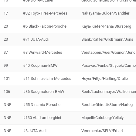
16
#69 Dörr-McLaren
Glock/Scheider/Dörr/Kirchhöfe
17
#32 Toyo-Tires-Mercedes
Nakayama/Gülden/Sandtler
20
#5 Black-Falcon-Porsche
Kaya/Kiefer/Piana/Stursberg
23
#71 JUTA-Audi
Blank/Kaffer/Großmann/Jöns
37
#3 Winward-Mercedes
Verstappen/Auer/Gounon/Junca
99
#40 Koopman-BMW
Posavac/Funke/Strycek/Carmo
101
#11 Schnitzelalm-Mercedes
Heyer/Fittje/Härtling/Dralle
106
#36 Saugmotoren-BMW
Reeh/Lachenmayer/Walkenhors
DNF
#55 Dinamic-Porsche
Beretta/Ghiretti/Sturm/Hartog
DNF
#130 Abt-Lamborghini
Mapelli/Catsburg/Yelloly
DNF
#8 JUTA-Audi
Veremenko/SELV/Erhart