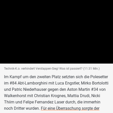
Technik-K.o. verhindert Verstappen-Sieg! Was ist passiert? (11:31 Min.)
Im Kampf um den zweiten Platz setzten sich die Polesetter
im #84 Abt-Lamborghini mit Luca Engstler, Mirko Bortolotti
und Patric Niederhauser gegen den Aston Martin #34 von
Walkenhorst mit Christian Krognes, Mattia Drudi, Nicki
Thiim und Felipe Fernandez Laser durch, die immerhin
noch Dritter wurden.
Für eine Überraschung sorgte der