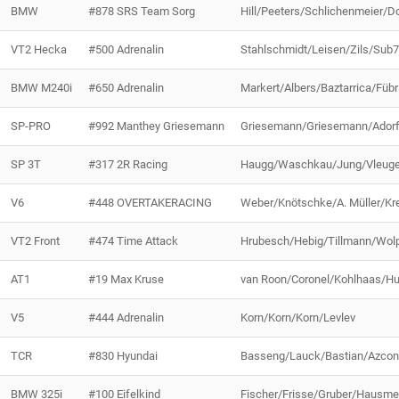
BMW
#878 SRS Team Sorg
Hill/Peeters/Schlichenmeier/D
VT2 Hecka
#500 Adrenalin
Stahlschmidt/Leisen/Zils/Sub
BMW M240i
#650 Adrenalin
Markert/Albers/Baztarrica/Fübr
SP-PRO
#992 Manthey Griesemann
Griesemann/Griesemann/Adorf
SP 3T
#317 2R Racing
Haugg/Waschkau/Jung/Vleuge
V6
#448 OVERTAKERACING
Weber/Knötschke/A. Müller/Kr
VT2 Front
#474 Time Attack
Hrubesch/Hebig/Tillmann/Wolp
AT1
#19 Max Kruse
van Roon/Coronel/Kohlhaas/H
V5
#444 Adrenalin
Korn/Korn/Korn/Levlev
TCR
#830 Hyundai
Basseng/Lauck/Bastian/Azco
BMW 325i
#100 Eifelkind
Fischer/Frisse/Gruber/Hausme