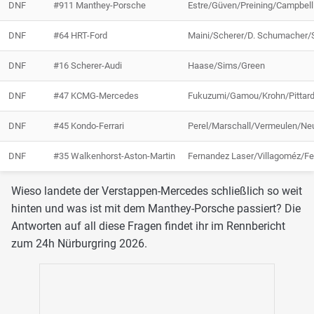
DNF
#911 Manthey-Porsche
Estre/Güven/Preining/Campbell
DNF
#64 HRT-Ford
Maini/Scherer/D. Schumacher/S
DNF
#16 Scherer-Audi
Haase/Sims/Green
DNF
#47 KCMG-Mercedes
Fukuzumi/Gamou/Krohn/Pittar
DNF
#45 Kondo-Ferrari
Perel/Marschall/Vermeulen/Ne
DNF
#35 Walkenhorst-Aston-Martin
Fernandez Laser/Villagoméz/Fe
Wieso landete der Verstappen-Mercedes schließlich so weit
hinten und was ist mit dem Manthey-Porsche passiert? Die
Antworten auf all diese Fragen findet ihr im Rennbericht
zum 24h Nürburgring 2026.