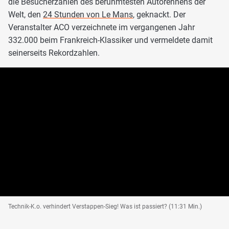
die Besucherzahlen des berühmtesten Autorennens der
Welt, den
24 Stunden von Le Mans
, geknackt. Der
Veranstalter ACO verzeichnete im vergangenen Jahr
332.000 beim Frankreich-Klassiker und vermeldete damit
seinerseits Rekordzahlen.
Technik-K.o. verhindert Verstappen-Sieg! Was ist passiert? (11:31 Min.)