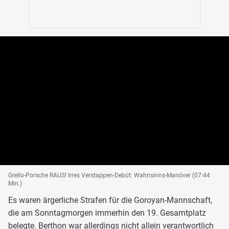
Grello-Porsche RAUS! Irres Verstappen-Debüt: Wahnsinns-Manöver (07:44
Min.)
Es waren ärgerliche Strafen für die Goroyan-Mannschaft,
die am Sonntagmorgen immerhin den 19. Gesamtplatz
belegte. Berthon war allerdings nicht allein verantwortlich