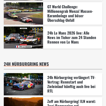
GT World Challenge:
Millionengrab Monza! Massen-
Karambolage und böser
Überschlag-Unfall
24h Le Mans 2026 live: Alle
News im Ticker zum 24 Stunden
Rennen von Le Mans
24H NÜRBURGRING NEWS
24h Nürburgring verlängert TV-
Vertrag: Rennstart und
Zieleinlauf künftig auch live bei
RTL
Zoff am Nürburgring! ILN warnt:
Zwei Rennserien auf