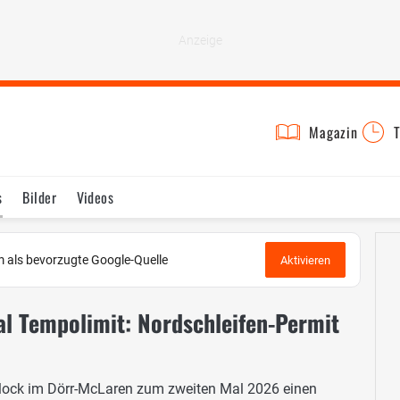
Magazin
T
s
Bilder
Videos
 als bevorzugte Google-Quelle
Aktivieren
al Tempolimit: Nordschleifen-Permit
lock im Dörr-McLaren zum zweiten Mal 2026 einen