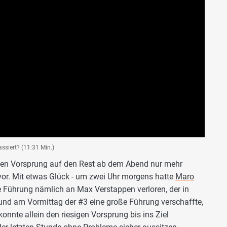
assiert? (11:31 Min.)
en Vorsprung auf den Rest ab dem Abend nur mehr
rvor. Mit etwas Glück - um zwei Uhr morgens hatte
Maro
 Führung nämlich an Max Verstappen verloren, der in
 und am Vormittag der #3 eine große Führung verschaffte,
onnte allein den riesigen Vorsprung bis ins Ziel