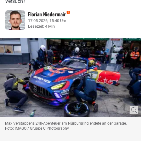
Versuch?
Florian Niedermair
17.05.2026, 15:40 Uhr
Lesezeit: 4 Min
Max Verstappens 24h-Abenteuer am Nürburgring endete an der Garage,
Foto: IMAGO / Gruppe C Photography