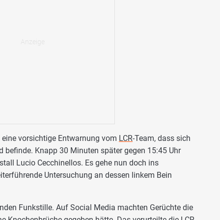
d eine vorsichtige Entwarnung vom
LCR
-Team, dass sich
nd befinde. Knapp 30 Minuten später gegen 15:45 Uhr
tall Lucio Cecchinellos. Es gehe nun doch ins
eiterführende Untersuchung an dessen linkem Bein
unden Funkstille. Auf Social Media machten Gerüchte die
e Knochenbrüche gegeben hätte. Das verurteilte die LCR-