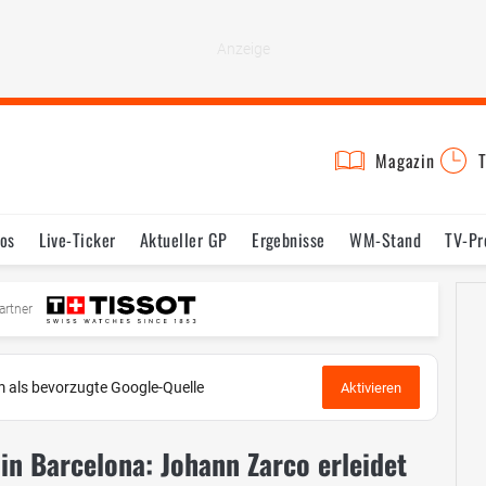
Magazin
T
os
Live-Ticker
Aktueller GP
Ergebnisse
WM-Stand
TV-P
mine
Testfahrten
Reglement
Bilder
artner
 als bevorzugte Google-Quelle
Aktivieren
n Barcelona: Johann Zarco erleidet