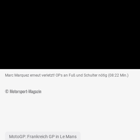
Marc Marquez erneut verletzt! OPs an Fuß und Schulter nötig (08:22 Min.)
© Motorsport-Magazin
MotoGP: Frankreich GP in Le Mans