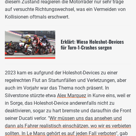
diesem Zustand reagieren die Motorräder nur sehr träge
auf versuchte Richtungswechsel, was ein Vermeiden von
Kollisionen oftmals erschwert.
Erklärt: Wieso Holeshot-Devices
für Turn-1-Crashes sorgen
2023 kam es aufgrund der Holeshot-Devices zu einer
regelrechten Flut an Startunfällen und Verletzungen, aber
auch im Vorjahr war das Thema noch präsent. In
Silverstone stürzte etwa
Alex Marquez
in Kurve eins, weil er
in Sorge, das Holeshot-Device anderenfalls nicht zu
deaktivieren, sogar zu hart bremste und daraufhin die Front
seiner Ducati verlor. "
Wir müssen uns das ansehen und
dann als Fahrer realistisch einschätzen, wo wir es verbieten
sollten. In Le Mans gehört es auf jeden Fall verboten
", gab