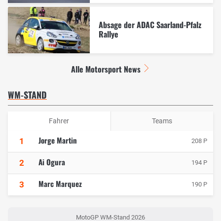
Absage der ADAC Saarland-Pfalz
Rallye
Alle Motorsport News
WM-STAND
Fahrer
Teams
Jorge Martin
1
208 P
Ai Ogura
2
194 P
Marc Marquez
3
190 P
MotoGP WM-Stand 2026