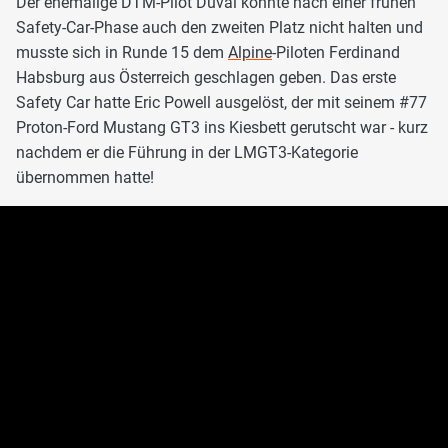
Der ehemalige DTM-Pilot Duval konnte nach einer frühen
Safety-Car-Phase auch den zweiten Platz nicht halten und
musste sich in Runde 15 dem
Alpine
-Piloten Ferdinand
Habsburg aus Österreich geschlagen geben. Das erste
Safety Car hatte Eric Powell ausgelöst, der mit seinem #77
Proton-Ford Mustang GT3 ins Kiesbett gerutscht war - kurz
nachdem er die Führung in der LMGT3-Kategorie
übernommen hatte!