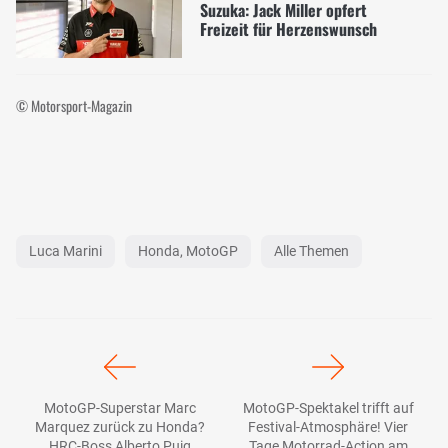
Suzuka: Jack Miller opfert
Freizeit für Herzenswunsch
© Motorsport-Magazin
Luca Marini
Honda, MotoGP
Alle Themen
MotoGP-Superstar Marc
MotoGP-Spektakel trifft auf
Marquez zurück zu Honda?
Festival-Atmosphäre! Vier
HRC-Boss Alberto Puig
Tage Motorrad-Action am