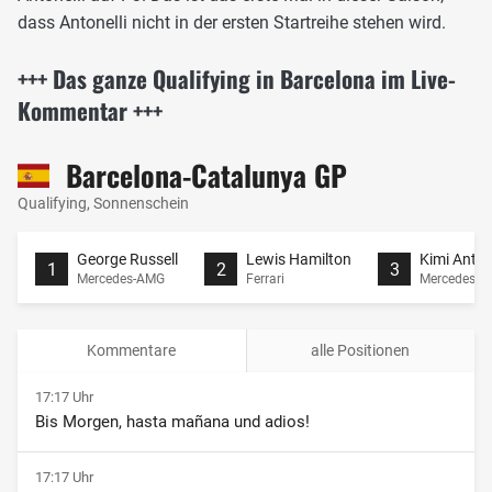
dass Antonelli nicht in der ersten Startreihe stehen wird.
+++ Das ganze Qualifying in Barcelona im Live-
Kommentar +++
Barcelona-Catalunya GP
Qualifying, Sonnenschein
George Russell
Lewis Hamilton
Kimi Antone
1
2
3
Mercedes-AMG
Ferrari
Mercedes-
Kommentare
alle Positionen
17:17 Uhr
Bis Morgen, hasta mañana und adios!
17:17 Uhr