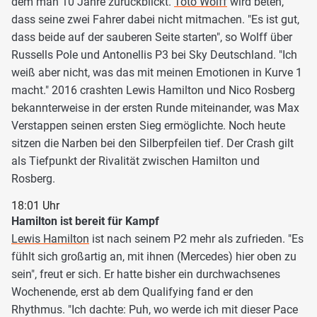
dem man 10 Jahre zurückblickt.
Toto Wolff
wird beten,
dass seine zwei Fahrer dabei nicht mitmachen. "Es ist gut,
dass beide auf der sauberen Seite starten", so Wolff über
Russells Pole und Antonellis P3 bei Sky Deutschland. "Ich
weiß aber nicht, was das mit meinen Emotionen in Kurve 1
macht." 2016 crashten Lewis Hamilton und Nico Rosberg
bekannterweise in der ersten Runde miteinander, was Max
Verstappen seinen ersten Sieg ermöglichte. Noch heute
sitzen die Narben bei den Silberpfeilen tief. Der Crash gilt
als Tiefpunkt der Rivalität zwischen Hamilton und
Rosberg.
18:01 Uhr
Hamilton ist bereit für Kampf
Lewis Hamilton
ist nach seinem P2 mehr als zufrieden. "Es
fühlt sich großartig an, mit ihnen (Mercedes) hier oben zu
sein", freut er sich. Er hatte bisher ein durchwachsenes
Wochenende, erst ab dem Qualifying fand er den
Rhythmus. "Ich dachte: Puh, wo werde ich mit dieser Pace