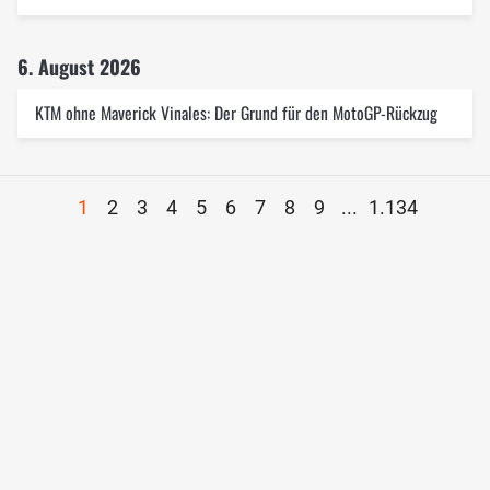
6. August 2026
KTM ohne Maverick Vinales: Der Grund für den MotoGP-Rückzug
1
2
3
4
5
6
7
8
9
...
1.134