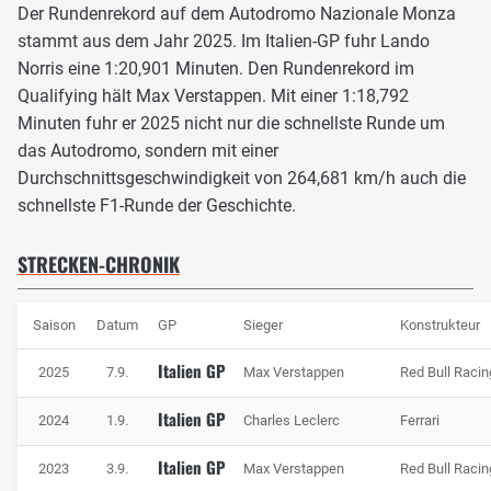
Der Rundenrekord auf dem Autodromo Nazionale Monza
Schwung für die folgende Gerade mitgenommen werden.
stammt aus dem Jahr 2025. Im Italien-GP fuhr Lando
Die Piloten fahren in Richtung der folgenden Variante
Norris eine 1:20,901 Minuten. Den Rundenrekord im
Ascari unter der alten Steilkurve hindurch. Die schnelle
Qualifying hält Max Verstappen. Mit einer 1:18,792
Links-Rechts-Links-Kombination ist die wohl
Minuten fuhr er 2025 nicht nur die schnellste Runde um
spektakulärste Passage auf der Runde. Die Kerbs werden
das Autodromo, sondern mit einer
dort nur bei der Einfahrt überfahren. Im zweiten Teil der
Durchschnittsgeschwindigkeit von 264,681 km/h auch die
Kombination kommt es darauf an, wenig Unruhe ins Auto
schnellste F1-Runde der Geschichte.
zu bringen und viel Schwung auf die letzte lange Gerade
mitzunehmen. Sie führt zur letzten Kurve, der berühmten
STRECKEN-CHRONIK
Parabolica.
Saison
Datum
GP
Sieger
Konstrukteur
Die Parabolica war bis zur Asphaltierung ihrer Auslaufzone
die wahrscheinlich anspruchsvollste Kurve in Monza. Wer
Italien GP
2025
7.9.
Max Verstappen
Red Bull Racin
in dieser schnellen Rechtskurve früher etwas zu
ambitioniert zu Werke ging und mit den kurvenäußeren
Italien GP
2024
1.9.
Charles Leclerc
Ferrari
Rädern das Kiesbett streifte, kam meist nicht mehr auf den
Italien GP
Asphalt zurück. Heute lädt die Parabolica dazu ein, die
2023
3.9.
Max Verstappen
Red Bull Racin