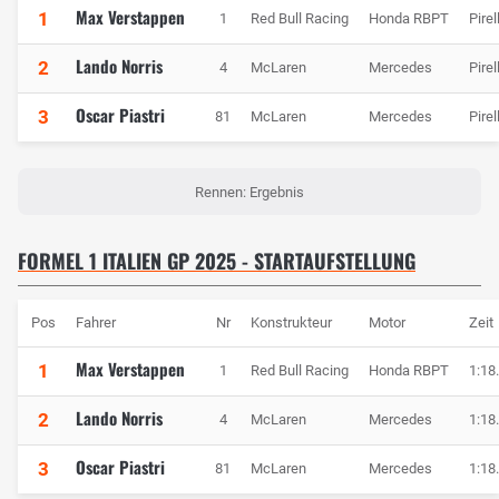
Max Verstappen
1
1
Red Bull Racing
Honda RBPT
Pirell
Lando Norris
2
4
McLaren
Mercedes
Pirell
Oscar Piastri
3
81
McLaren
Mercedes
Pirell
Rennen: Ergebnis
FORMEL 1 ITALIEN GP 2025 - STARTAUFSTELLUNG
Pos
Fahrer
Nr
Konstrukteur
Motor
Zeit
Max Verstappen
1
1
Red Bull Racing
Honda RBPT
1:18
Lando Norris
2
4
McLaren
Mercedes
1:18
Oscar Piastri
3
81
McLaren
Mercedes
1:18