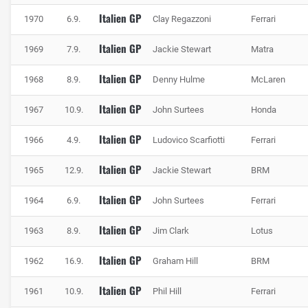
Italien GP
1970
6.9.
Clay Regazzoni
Ferrari
Italien GP
1969
7.9.
Jackie Stewart
Matra
Italien GP
1968
8.9.
Denny Hulme
McLaren
Italien GP
1967
10.9.
John Surtees
Honda
Italien GP
1966
4.9.
Ludovico Scarfiotti
Ferrari
Italien GP
1965
12.9.
Jackie Stewart
BRM
Italien GP
1964
6.9.
John Surtees
Ferrari
Italien GP
1963
8.9.
Jim Clark
Lotus
Italien GP
1962
16.9.
Graham Hill
BRM
Italien GP
1961
10.9.
Phil Hill
Ferrari