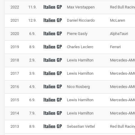
Tracklimits überzustrapazieren. Trotz allem ist sie nach wie
Italien GP
2022
11.9.
Max Verstappen
Red Bull Racin
vor entscheidend, um den perfekten Schwung auf die
Start-/Ziel-Gerade mitzunehmen.
Italien GP
2021
12.9.
Daniel Ricciardo
McLaren
Die Technik in Monza
Italien GP
2020
6.9.
Pierre Gasly
AlphaTauri
Italien GP
2019
8.9.
Charles Leclerc
Ferrari
Italien GP
2018
2.9.
Lewis Hamilton
Mercedes-AM
Italien GP
2017
3.9.
Lewis Hamilton
Mercedes-AM
Italien GP
2016
4.9.
Nico Rosberg
Mercedes-AM
Italien GP
2015
6.9.
Lewis Hamilton
Mercedes-AM
Italien GP
2014
7.9.
Lewis Hamilton
Mercedes-AM
Als Vollgas-Strecke ist in Monza auch die Motorleistung von großer
Bedeutung, Foto: Getty Images / Red Bull Content Pool
Italien GP
2013
8.9.
Sebastian Vettel
Red Bull Racin
Für Monza gilt ganz klar: Wer den stärksten Motor hat, hat