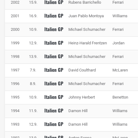
Italien GP
2002
15.9.
Rubens Barrichello
Ferrari
den Fahrer, doch für die Technik reichen sie häufig nicht
aus. Bremsscheibenplatzer sind in Monza keine Seltenheit.
Italien GP
2001
16.9.
Juan Pablo Montoya
Williams
Italien GP
2000
10.9.
Michael Schumacher
Ferrari
Italien GP
1999
12.9.
Heinz-Harald Frentzen
Jordan
Italien GP
1998
13.9.
Michael Schumacher
Ferrari
Italien GP
1997
7.9.
David Coulthard
McLaren
Italien GP
1996
8.9.
Michael Schumacher
Ferrari
Italien GP
1995
10.9.
Johnny Herbert
Benetton
Italien GP
1994
11.9.
Damon Hill
Williams
Italien GP
1993
12.9.
Damon Hill
Williams
Italien GP
1992
13.9.
Ayrton Senna
McLaren