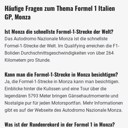
Position für den Kurvenausgang zu bringen. Andernfalls
Häufige Fragen zum Thema Formel 1 Italien
geht auf dem folgenden Vollgasstück viel Zeit verloren.
GP, Monza
Es folgt die Curva Grande. Früher, in Zeiten ohne
Aerodynamik, war sie ein echter Ritt auf der Rasierklinge.
Ist Monza die schnellste Formel-1-Strecke der Welt?
Seit vielen Jahren durchfahren sie die Formel-1-Boliden
Das Autodromo Nazionale Monza ist die schnellste
unter Volllast. Haarig wird es hier höchstens, wenn sich
Formel-1-Strecke der Welt. Im Qualifying erreichen die F1-
zwei Piloten ein Rad-an-Rad-Duell leisten. Die
Boliden Durchschnittsgeschwindigkeiten von über 264
nachfolgende Variante della Roggia ist wie die erste
Kilometern pro Stunde.
Schikane eine gute Möglichkeit für Überholmanöver.
Kann man die Formel-1-Strecke in Monza besichtigen?
In der Links-Rechts-Kombination werden abermals die
Ja, die Formel-1-Strecke in Monza kann man besichtigen.
Kerbs hart überfahren. Mit dieser Passage endet der Stop-
Einblicke hinter die Kulissen und eine Tour über die
&-Go-Charakter des ersten Sektors und die
legendären 5793 Meter bringen Gänsehautmomente und
Streckencharakteristik wird flüssiger. Zunächst stehen die
Nostalgie pur für jeden Motorsportfan. Mehr Informationen
beiden Lesmo-Kurven an. Die erste Lesmo ist leicht
gibt es auf der Webseite des Autodromo Nazionale Monza.
überhöht und lädt daher dazu ein, früh zu beschleunigen.
Am Kurvenausgang wartet jedoch ein Kiesbett. Auch die
Was ist der Rundenrekord in der Formel 1 in Monza?
zweite Lesmo verleitet zu Fehlern, denn hier kann viel