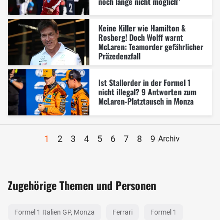
noch lange nicht möglich"
Keine Killer wie Hamilton &
Rosberg! Doch Wolff warnt
McLaren: Teamorder gefährlicher
Präzedenzfall
Ist Stallorder in der Formel 1
nicht illegal? 9 Antworten zum
McLaren-Platztausch in Monza
1
2
3
4
5
6
7
8
9
Archiv
Zugehörige Themen und Personen
Formel 1 Italien GP, Monza
Ferrari
Formel 1