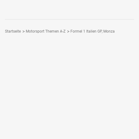
Startseite
Motorsport Themen A-Z
Formel 1 Italien GP, Monza
Folge Motorsport-Magazin
Dein Motorsport - Dein Magazin
Motorsport-Magazin Plus
Motorsport-App
Motorsport-Magazin bestellen
Login / Registrieren