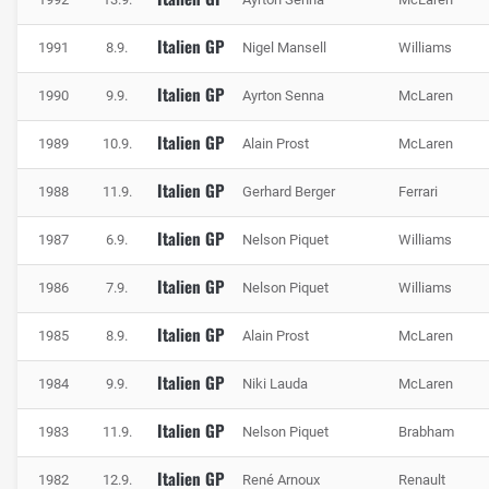
Italien GP
1991
8.9.
Nigel Mansell
Williams
Italien GP
1990
9.9.
Ayrton Senna
McLaren
Italien GP
1989
10.9.
Alain Prost
McLaren
Italien GP
1988
11.9.
Gerhard Berger
Ferrari
Italien GP
1987
6.9.
Nelson Piquet
Williams
Italien GP
1986
7.9.
Nelson Piquet
Williams
Italien GP
1985
8.9.
Alain Prost
McLaren
Italien GP
1984
9.9.
Niki Lauda
McLaren
Italien GP
1983
11.9.
Nelson Piquet
Brabham
Italien GP
1982
12.9.
René Arnoux
Renault