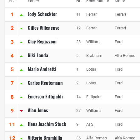
Pos
Fahrer
Nr
Konstrukteur
Motor
Jody Scheckter
1
11
Ferrari
Ferrari
Gilles Villeneuve
2
12
Ferrari
Ferrari
Clay Regazzoni
3
28
Williams
Ford
Niki Lauda
4
5
Brabham
Alfa Romeo
Mario Andretti
5
1
Lotus
Ford
Carlos Reutemann
7
2
Lotus
Ford
Emerson Fittipaldi
8
14
Fittipaldi
Ford
Alan Jones
9
27
Williams
Ford
Hans Joachim Stuck
11
9
ATS
Ford
Vittorio Brambilla
12
36
Alfa Romeo
Alfa Romeo