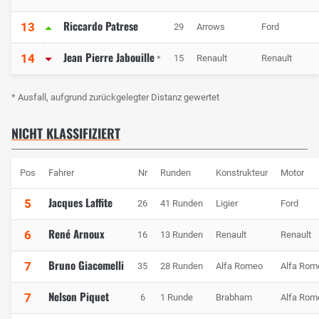
Riccardo Patrese
13
29
Arrows
Ford
Jean Pierre Jabouille
14
15
Renault
Renault
*
* Ausfall, aufgrund zurückgelegter Distanz gewertet
NICHT KLASSIFIZIERT
Pos
Fahrer
Nr
Runden
Konstrukteur
Motor
Jacques Laffite
5
26
41 Runden
Ligier
Ford
René Arnoux
6
16
13 Runden
Renault
Renault
Bruno Giacomelli
7
35
28 Runden
Alfa Romeo
Alfa Rom
Nelson Piquet
7
6
1 Runde
Brabham
Alfa Rom