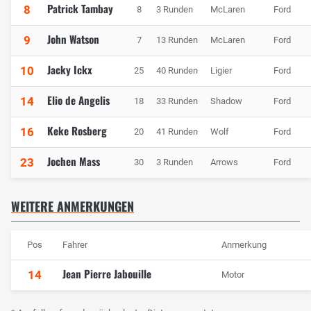
Patrick Tambay
8
8
3 Runden
McLaren
Ford
John Watson
9
7
13 Runden
McLaren
Ford
Jacky Ickx
10
25
40 Runden
Ligier
Ford
Elio de Angelis
14
18
33 Runden
Shadow
Ford
Keke Rosberg
16
20
41 Runden
Wolf
Ford
Jochen Mass
23
30
3 Runden
Arrows
Ford
WEITERE ANMERKUNGEN
Pos
Fahrer
Anmerkung
Jean Pierre Jabouille
14
Motor