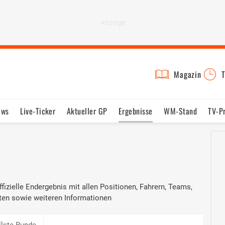
Magazin
T
ews
Live-Ticker
Aktueller GP
Ergebnisse
WM-Stand
TV-P
lder
Termine
Statistik
Testfahrten
Reglement
Lexikon
fizielle Endergebnis mit allen Positionen, Fahrern, Teams,
ten sowie weiteren Informationen
llste Runde