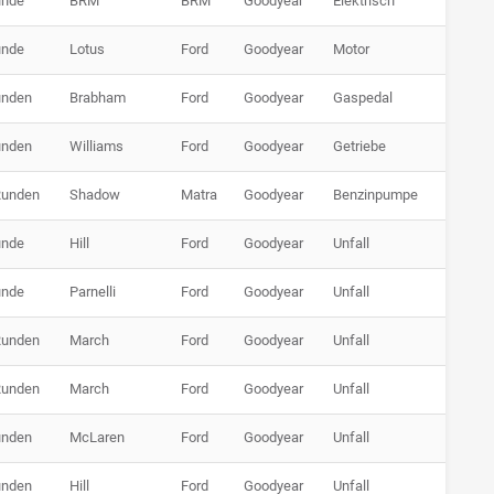
unde
BRM
BRM
Goodyear
Elektrisch
unde
Lotus
Ford
Goodyear
Motor
unden
Brabham
Ford
Goodyear
Gaspedal
unden
Williams
Ford
Goodyear
Getriebe
Runden
Shadow
Matra
Goodyear
Benzinpumpe
unde
Hill
Ford
Goodyear
Unfall
unde
Parnelli
Ford
Goodyear
Unfall
Runden
March
Ford
Goodyear
Unfall
Runden
March
Ford
Goodyear
Unfall
unden
McLaren
Ford
Goodyear
Unfall
unden
Hill
Ford
Goodyear
Unfall