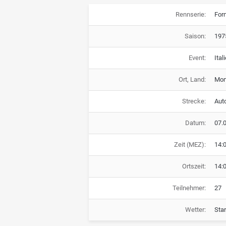
Rennserie:
For
Saison:
197
Event:
Ital
Ort, Land:
Monz
Strecke:
Aut
Datum:
07.
Zeit (MEZ):
14:
Ortszeit:
14:
Teilnehmer:
27
Wetter:
Sta