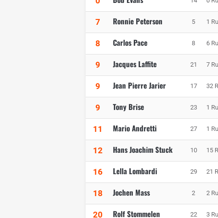
0
14
0 R
Ronnie Peterson
7
5
1 R
Carlos Pace
8
8
6 R
Jacques Laffite
9
21
7 R
Jean Pierre Jarier
9
17
32 
Tony Brise
9
23
1 R
Mario Andretti
11
27
1 R
Hans Joachim Stuck
12
10
15 
Lella Lombardi
16
29
21 
Jochen Mass
18
2
2 R
Rolf Stommelen
20
22
3 R