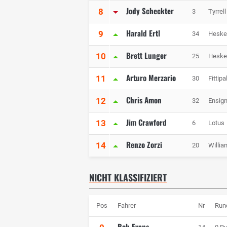
Jody Scheckter
8
3
Tyrrell
Harald Ertl
9
34
Heske
Brett Lunger
10
25
Heske
Arturo Merzario
11
30
Fittipa
Chris Amon
12
32
Ensig
Jim Crawford
13
6
Lotus
Renzo Zorzi
14
20
Willia
NICHT KLASSIFIZIERT
Pos
Fahrer
Nr
Run
Bob Evans