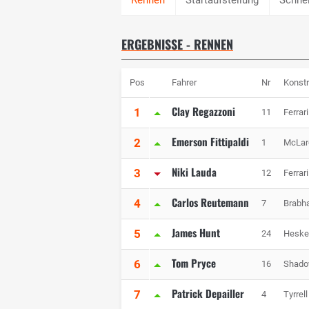
ERGEBNISSE - RENNEN
Pos
Fahrer
Nr
Konstr
Clay Regazzoni
1
11
Ferrari
Emerson Fittipaldi
2
1
McLar
Niki Lauda
3
12
Ferrari
Carlos Reutemann
4
7
Brabh
James Hunt
5
24
Heske
Tom Pryce
6
16
Shad
Patrick Depailler
7
4
Tyrrell