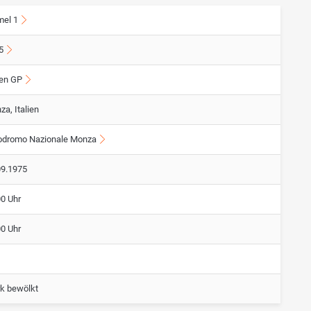
mel 1
5
ien GP
a, Italien
odromo Nazionale Monza
09.1975
00 Uhr
00 Uhr
rk bewölkt