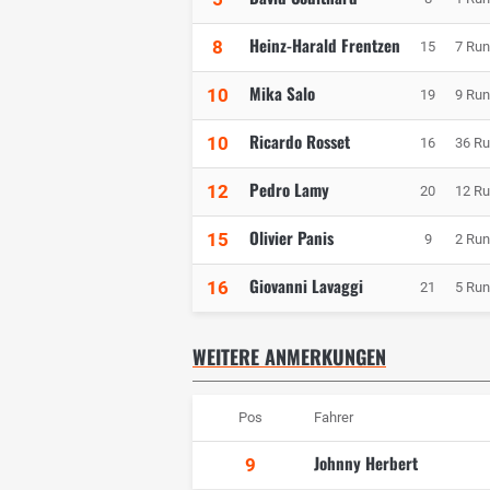
Heinz-Harald Frentzen
8
15
7 Ru
Mika Salo
10
19
9 Ru
Ricardo Rosset
10
16
36 R
Pedro Lamy
12
20
12 R
Olivier Panis
15
9
2 Ru
Giovanni Lavaggi
16
21
5 Ru
WEITERE ANMERKUNGEN
Pos
Fahrer
Johnny Herbert
9