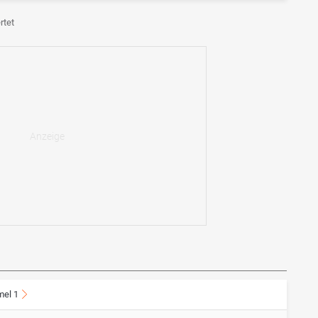
rtet
mel 1