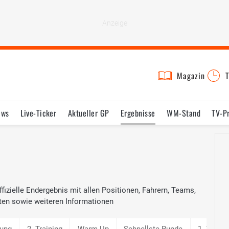
Magazin
T
ews
Live-Ticker
Aktueller GP
Ergebnisse
WM-Stand
TV-P
lder
Termine
Statistik
Testfahrten
Reglement
Lexikon
fizielle Endergebnis mit allen Positionen, Fahrern, Teams,
ten sowie weiteren Informationen
lung
2. Training
Warm Up
Schnellste Runde
1. Traini