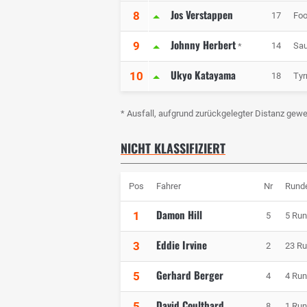
Jos Verstappen
8
17
Foo
Johnny Herbert
9
14
Sau
*
Ukyo Katayama
10
18
Tyrr
* Ausfall, aufgrund zurückgelegter Distanz gewe
NICHT KLASSIFIZIERT
Pos
Fahrer
Nr
Rund
Damon Hill
1
5
5 Ru
Eddie Irvine
3
2
23 R
Gerhard Berger
5
4
4 Ru
David Coulthard
5
8
1 Ru