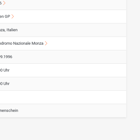
6
ien GP
a, Italien
odromo Nazionale Monza
09.1996
00 Uhr
00 Uhr
nenschein