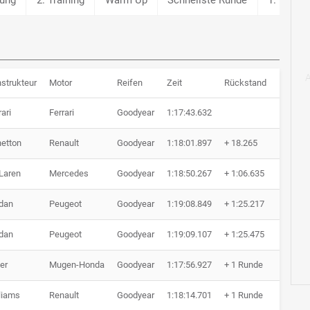
strukteur
Motor
Reifen
Zeit
Rückstand
Runden
rari
Ferrari
Goodyear
1:17:43.632
53 Run
etton
Renault
Goodyear
1:18:01.897
+ 18.265
53 Run
Laren
Mercedes
Goodyear
1:18:50.267
+ 1:06.635
53 Run
dan
Peugeot
Goodyear
1:19:08.849
+ 1:25.217
53 Run
dan
Peugeot
Goodyear
1:19:09.107
+ 1:25.475
53 Run
ier
Mugen-Honda
Goodyear
1:17:56.927
+ 1 Runde
52 Run
liams
Renault
Goodyear
1:18:14.701
+ 1 Runde
52 Run