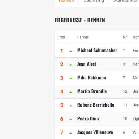
ERGEBNISSE - RENNEN
Pos
Fahrer
Nr
Kon
Michael Schumacher
1
1
Fer
Jean Alesi
2
3
Ben
Mika Häkkinen
3
7
Mc
Martin Brundle
4
12
Jor
Rubens Barrichello
5
11
Jor
Pedro Diniz
6
10
Lig
Jacques Villeneuve
7
6
Wil