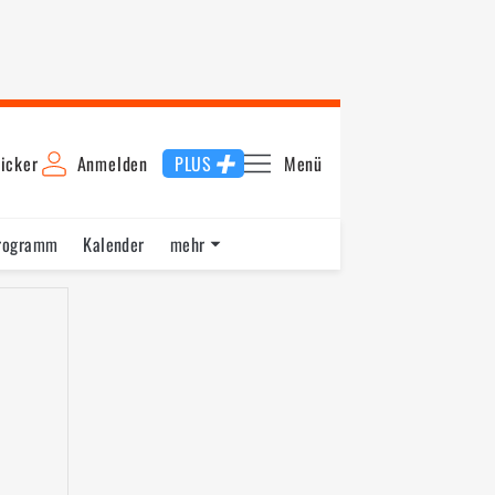
icker
Anmelden
PLUS
Menü
rogramm
Kalender
mehr
F1 Datenbank
Jobs
Über uns
ng