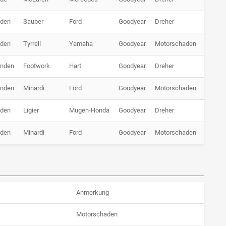
nden
Sauber
Ford
Goodyear
Dreher
nden
Tyrrell
Yamaha
Goodyear
Motorschaden
unden
Footwork
Hart
Goodyear
Dreher
unden
Minardi
Ford
Goodyear
Motorschaden
nden
Ligier
Mugen-Honda
Goodyear
Dreher
nden
Minardi
Ford
Goodyear
Motorschaden
Anmerkung
Motorschaden