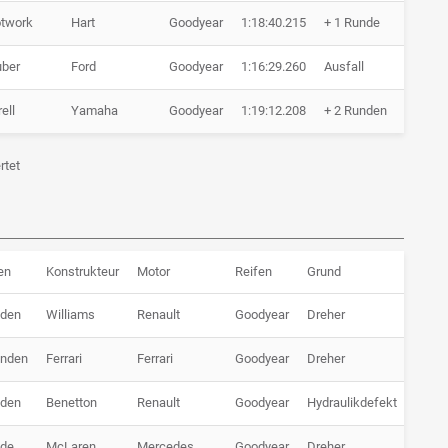
twork
Hart
Goodyear
1:18:40.215
+ 1 Runde
52 Run
ber
Ford
Goodyear
1:16:29.260
Ausfall
51 Run
ell
Yamaha
Goodyear
1:19:12.208
+ 2 Runden
51 Run
rtet
en
Konstrukteur
Motor
Reifen
Grund
nden
Williams
Renault
Goodyear
Dreher
unden
Ferrari
Ferrari
Goodyear
Dreher
nden
Benetton
Renault
Goodyear
Hydraulikdefekt
nde
McLaren
Mercedes
Goodyear
Dreher