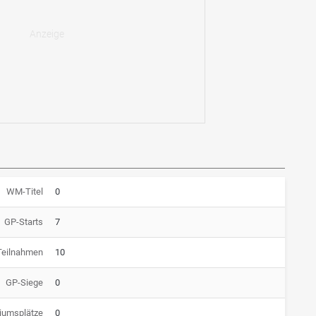
WM-Titel
0
GP-Starts
7
Teilnahmen
10
GP-Siege
0
iumsplätze
0