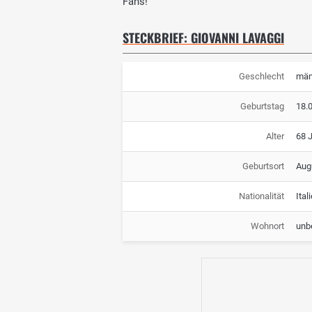
Fans!
STECKBRIEF: GIOVANNI LAVAGGI
Geschlecht
män
Geburtstag
18.
Alter
68 
Geburtsort
Augu
Nationalität
Ital
Wohnort
unb