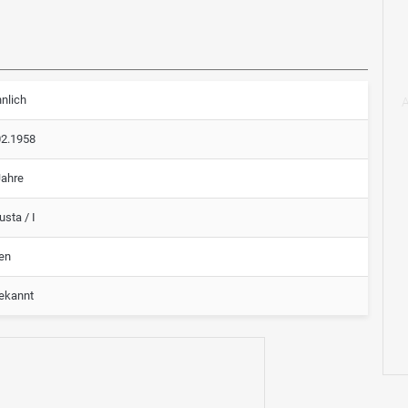
nlich
02.1958
Jahre
sta / I
ien
ekannt