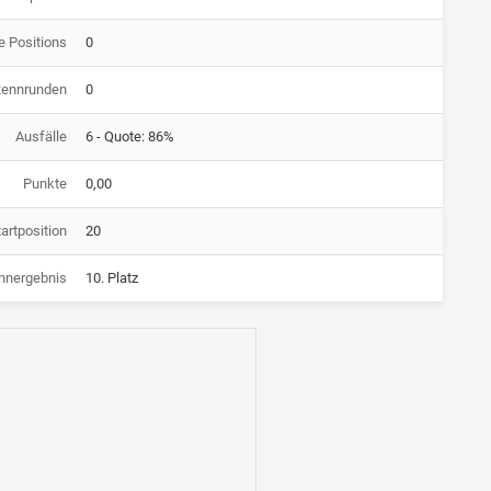
e Positions
0
Rennrunden
0
Ausfälle
6 - Quote: 86%
Punkte
0,00
artposition
20
nnergebnis
10. Platz