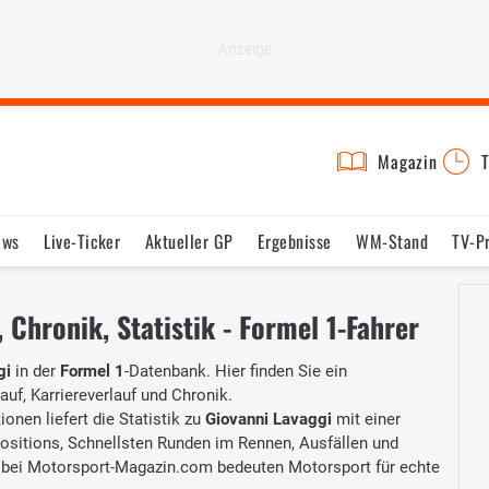
Magazin
T
ews
Live-Ticker
Aktueller GP
Ergebnisse
WM-Stand
TV-P
lder
Termine
Statistik
Testfahrten
Reglement
Lexikon
 Chronik, Statistik - Formel 1-Fahrer
gi
in der
Formel 1
-Datenbank. Hier finden Sie ein
auf, Karriereverlauf und Chronik.
onen liefert die Statistik zu
Giovanni Lavaggi
mit einer
Positions, Schnellsten Runden im Rennen, Ausfällen und
bei Motorsport-Magazin.com bedeuten Motorsport für echte