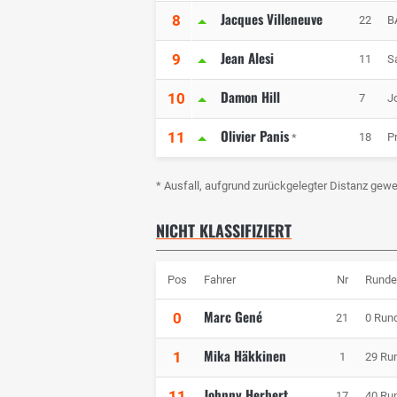
Jacques Villeneuve
8
22
B
Jean Alesi
9
11
S
Damon Hill
10
7
J
Olivier Panis
11
18
P
*
* Ausfall, aufgrund zurückgelegter Distanz gewe
NICHT KLASSIFIZIERT
Pos
Fahrer
Nr
Runde
Marc Gené
0
21
0 Run
Mika Häkkinen
1
1
29 Ru
Johnny Herbert
11
17
40 Ru