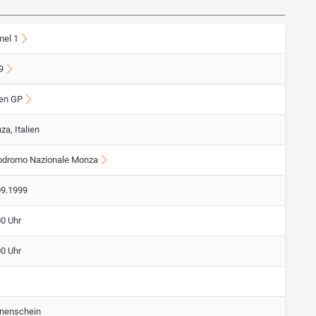
mel 1
9
ien GP
a, Italien
odromo Nazionale Monza
09.1999
00 Uhr
00 Uhr
nenschein