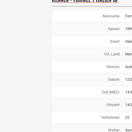
Rennserie:
For
Saison:
199
Event:
Ital
Ort, Land:
Monz
Strecke:
Aut
Datum:
12.
Zeit (MEZ):
14:
Ortszeit:
14:
Teilnehmer:
22
Wetter:
Son