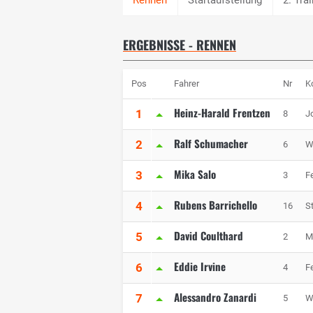
ERGEBNISSE - RENNEN
Pos
Fahrer
Nr
K
Heinz-Harald Frentzen
1
8
J
Ralf Schumacher
2
6
W
Mika Salo
3
3
Fe
Rubens Barrichello
4
16
S
David Coulthard
5
2
M
Eddie Irvine
6
4
Fe
Alessandro Zanardi
7
5
W