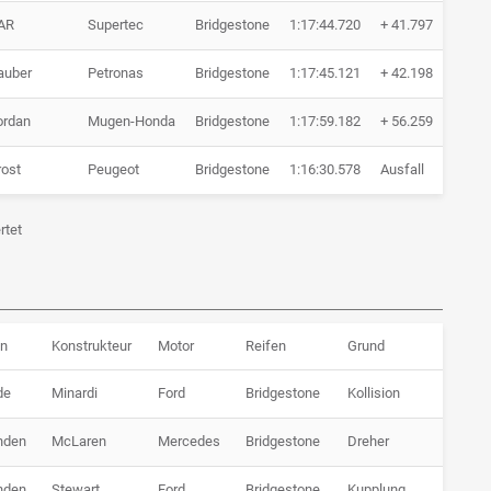
AR
Supertec
Bridgestone
1:17:44.720
+ 41.797
53 
auber
Petronas
Bridgestone
1:17:45.121
+ 42.198
53 
ordan
Mugen-Honda
Bridgestone
1:17:59.182
+ 56.259
53 
rost
Peugeot
Bridgestone
1:16:30.578
Ausfall
52 
rtet
n
Konstrukteur
Motor
Reifen
Grund
de
Minardi
Ford
Bridgestone
Kollision
nden
McLaren
Mercedes
Bridgestone
Dreher
nden
Stewart
Ford
Bridgestone
Kupplung