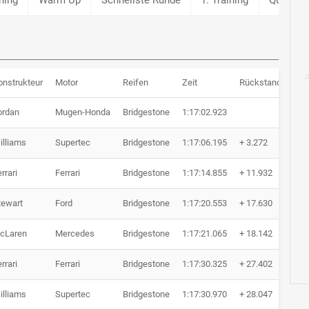
onstrukteur
Motor
Reifen
Zeit
Rückstand
Run
ordan
Mugen-Honda
Bridgestone
1:17:02.923
53 
illiams
Supertec
Bridgestone
1:17:06.195
+ 3.272
53 
rrari
Ferrari
Bridgestone
1:17:14.855
+ 11.932
53 
tewart
Ford
Bridgestone
1:17:20.553
+ 17.630
53 
cLaren
Mercedes
Bridgestone
1:17:21.065
+ 18.142
53 
rrari
Ferrari
Bridgestone
1:17:30.325
+ 27.402
53 
illiams
Supertec
Bridgestone
1:17:30.970
+ 28.047
53 