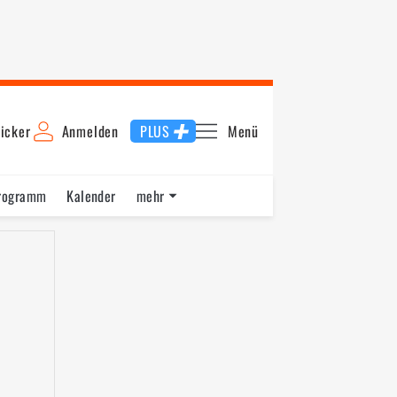
icker
Anmelden
PLUS
Menü
rogramm
Kalender
mehr
F1 Datenbank
Jobs
Über uns
ng