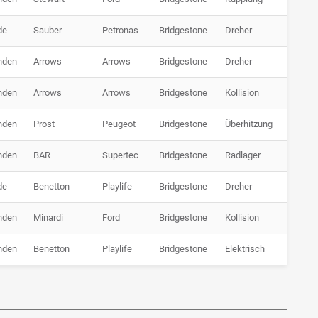
de
Sauber
Petronas
Bridgestone
Dreher
nden
Arrows
Arrows
Bridgestone
Dreher
nden
Arrows
Arrows
Bridgestone
Kollision
nden
Prost
Peugeot
Bridgestone
Überhitzung
nden
BAR
Supertec
Bridgestone
Radlager
de
Benetton
Playlife
Bridgestone
Dreher
nden
Minardi
Ford
Bridgestone
Kollision
nden
Benetton
Playlife
Bridgestone
Elektrisch