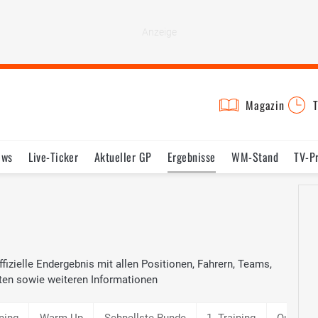
Magazin
T
ews
Live-Ticker
Aktueller GP
Ergebnisse
WM-Stand
TV-P
lder
Termine
Statistik
Testfahrten
Reglement
Lexikon
fizielle Endergebnis mit allen Positionen, Fahrern, Teams,
ten sowie weiteren Informationen
ining
Warm Up
Schnellste Runde
1. Training
Qualifyi