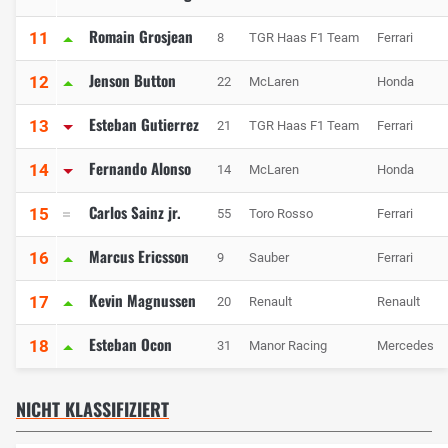
Romain Grosjean
11
8
TGR Haas F1 Team
Ferrari
Jenson Button
12
22
McLaren
Honda
Esteban Gutierrez
13
21
TGR Haas F1 Team
Ferrari
Fernando Alonso
14
14
McLaren
Honda
Carlos Sainz jr.
15
55
Toro Rosso
Ferrari
Marcus Ericsson
16
9
Sauber
Ferrari
Kevin Magnussen
17
20
Renault
Renault
Esteban Ocon
18
31
Manor Racing
Mercedes
NICHT KLASSIFIZIERT