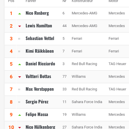
Pos
Fahrer
Nr
Konstrukteur
Motor
Nico Rosberg
1
6
Mercedes-AMG
Mercedes
Lewis Hamilton
2
44
Mercedes-AMG
Mercedes
Sebastian Vettel
3
5
Ferrari
Ferrari
Kimi Räikkönen
4
7
Ferrari
Ferrari
Daniel Ricciardo
5
3
Red Bull Racing
TAG Heuer
Valtteri Bottas
6
77
Williams
Mercedes
Max Verstappen
7
33
Red Bull Racing
TAG Heuer
Sergio Pérez
8
11
Sahara Force India
Mercedes
Felipe Massa
9
19
Williams
Mercedes
Nico Hülkenberg
10
27
Sahara Force India
Mercedes