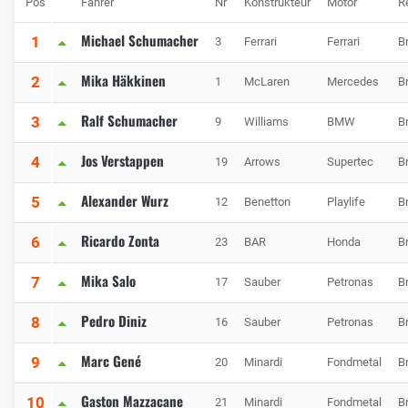
Pos
Fahrer
Nr
Konstrukteur
Motor
R
Michael Schumacher
1
3
Ferrari
Ferrari
B
Mika Häkkinen
2
1
McLaren
Mercedes
B
Ralf Schumacher
3
9
Williams
BMW
B
Jos Verstappen
4
19
Arrows
Supertec
B
Alexander Wurz
5
12
Benetton
Playlife
B
Ricardo Zonta
6
23
BAR
Honda
B
Mika Salo
7
17
Sauber
Petronas
B
Pedro Diniz
8
16
Sauber
Petronas
B
Marc Gené
9
20
Minardi
Fondmetal
B
Gaston Mazzacane
10
21
Minardi
Fondmetal
B