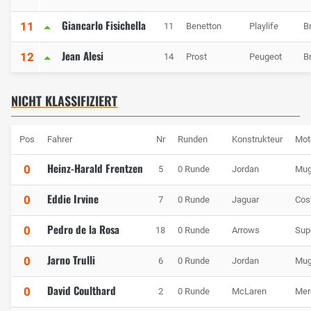
Giancarlo Fisichella
11
11
Benetton
Playlife
B
Jean Alesi
12
14
Prost
Peugeot
B
NICHT KLASSIFIZIERT
Pos
Fahrer
Nr
Runden
Konstrukteur
Mot
Heinz-Harald Frentzen
0
5
0 Runde
Jordan
Mug
Eddie Irvine
0
7
0 Runde
Jaguar
Cos
Pedro de la Rosa
0
18
0 Runde
Arrows
Sup
Jarno Trulli
0
6
0 Runde
Jordan
Mug
David Coulthard
0
2
0 Runde
McLaren
Mer