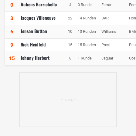
Rubens Barrichello
0
4
0 Runde
Ferrari
Ferr
Jacques Villeneuve
3
22
14 Runden
BAR
Hon
Jenson Button
6
10
10 Runden
Williams
BM
Nick Heidfeld
9
15
15 Runden
Prost
Peu
Johnny Herbert
15
8
1 Runde
Jaguar
Cos