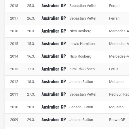
ein guter Kompromiss gefragt.
Australien GP
2018
25.3.
Sebastian Vettel
Ferrari
Besonders fordernd ist der 5,279 Kilometer lange Albert
Australien GP
2017
26.3.
Sebastian Vettel
Ferrari
Park Circuit für die Bremsen der Boliden. Sechs Mal wird
aus weit über 200 km/h stark verzögert. Insgesamt
Australien GP
2016
20.3.
Nico Rosberg
Mercedes-
verbringen die Piloten 15 % der Runde auf der Bremse. Das
häufige Herunterbremsen führt zu ebenso vielen
Australien GP
2015
15.3.
Lewis Hamilton
Mercedes-
Beschleunigungsphasen.
Australien GP
2014
16.3.
Nico Rosberg
Mercedes-
Hier ist guter mechanischer Grip und eine stabile Traktion
gefragt. Zusammen mit einem Vollgasanteil von 70 %
Australien GP
2013
17.3.
Kimi Räikkönen
Lotus
sorgen die vielen Beschleunigungsphasen jedoch für einen
Australien GP
hohen Benzinverbrauch. Für die MGU-K sind die
2012
18.3.
Jenson Button
McLaren
Bremsphasen allerdings ein Geschenk, denn hier kann jede
Australien GP
2011
27.3.
Sebastian Vettel
Red Bull Ra
Menge kinetische Energie zurückgewonnen werden.
Australien GP
2010
28.3.
Jenson Button
McLaren
Australien GP
2009
29.3.
Jenson Button
Brawn GP