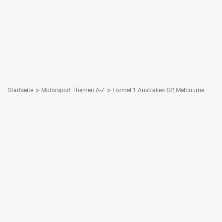
Startseite
Motorsport Themen A-Z
Formel 1 Australien GP, Melbourne
Folge Motorsport-Magazin
Dein Motorsport - Dein Magazin
Motorsport-Magazin Plus