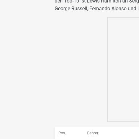
den Top-10 ist Lewis Hamilton an Serg
George Russell, Fernando Alonso und L
Pos.
Fahrer