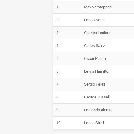
1
Max Verstappen
2
Lando Norris
3
Charles Leclerc
4
Carlos Sainz
5
Oscar Piastri
6
Lewis Hamilton
7
Sergio Perez
8
George Russell
9
Fernando Alonso
10
Lance Stroll