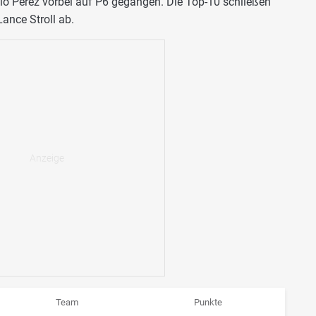
io Perez vorbei auf P6 gegangen. Die Top-10 schließen
ance Stroll ab.
Team
Punkte