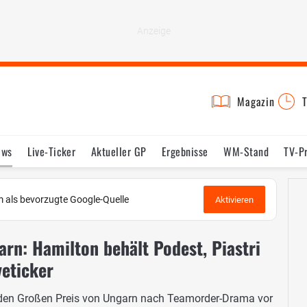
Magazin
T
ews
Live-Ticker
Aktueller GP
Ergebnisse
WM-Stand
TV-P
lder
Termine
Statistik
Testfahrten
Reglement
Lexikon
 als bevorzugte Google-Quelle
Aktivieren
rn: Hamilton behält Podest, Piastri
veticker
t den Großen Preis von Ungarn nach Teamorder-Drama vor