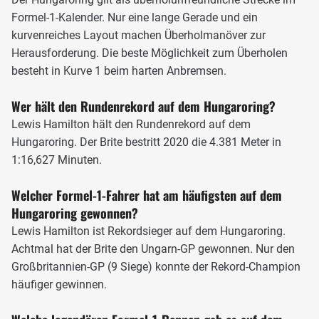
Beim Anbremsen erreichen die Autos dabei
Formel-1-Kalender. Nur eine lange Gerade und ein
Verzögerungswerte bis zu 4,8 g. In der darauffolgenden
kurvenreiches Layout machen Überholmanöver zur
Kurve sind ebenfalls Überholmanöver möglich, vor allem
Herausforderung. Die beste Möglichkeit zum Überholen
für einen Konter bietet sich Turn 2 an. Danach folgt das
besteht in Kurve 1 beim harten Anbremsen.
kurvige Infield. Turn 4 ist die wohl anspruchsvollste Kurve
auf der gesamten Rennstrecke. Die Anfahrt erfolgt auf
Wer hält den Rundenrekord auf dem Hungaroring?
einem Bergauf-Stück und der Scheitelpunkt ist für die
Lewis Hamilton hält den Rundenrekord auf dem
Fahrer dadurch nicht zu sehen. Danach folgen langsamere
Hungaroring. Der Brite bestritt 2020 die 4.381 Meter in
Passagen, welche den sehr technischen Charakter des
1:16,627 Minuten.
Hungarorings ausmachen.
Welcher Formel-1-Fahrer hat am häufigsten auf dem
In der Schikane, den Kurven 6 und 7, bietet sich erneut eine
Hungaroring gewonnen?
Überholmöglichkeit. Der Angriff auf den Gegner ist hier
Lewis Hamilton ist Rekordsieger auf dem Hungaroring.
allerdings mit einem hohen Risiko verbunden, da der Platz
Achtmal hat der Brite den Ungarn-GP gewonnen. Nur den
an dieser Stelle sehr begrenzt ist. Ein Manöver ist zudem
Großbritannien-GP (9 Siege) konnte der Rekord-Champion
nur möglich, wenn der Vordermann entweder einen
häufiger gewinnen.
gravierenden Leistungsnachteil hat oder in Kurve fünf
einen groben Schnitzer einbaut.