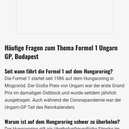
Seit 2003 ist der Hungaroring 4381 Meter lang, Foto: Mercedes
Häufige Fragen zum Thema Formel 1 Ungarn
Abseits der Strecke gab es regelmäßig Anpassungen. Die
GP, Budapest
meisten Kiesbetten sind in den vergangenen Jahren
asphaltierten Auslaufzonen gewichen, wodurch Fehler auf
Seit wann fährt die Formel 1 auf dem Hungaroring?
dem technisch anspruchsvollen Kurs mit seinem
gewöhnlich sehr staubigen Asphalt weniger hart bestraft
Die Formel 1 startet seit 1986 auf dem Hungaroring in
werden als in der Vergangenheit. Insgesamt gibt es auf
Mogyoród. Der Große Preis von Ungarn war der erste Grand
dem Hungaroring 14 Kurven, von denen acht Rechts- und
Prix im damaligen Ostblock und wurde seitdem jährlich
sechs Linkskurven sind. Mit einer Länge von 908 Metern ist
ausgetragen. Auch während der Coronapandemie war der
die Start-/Ziel-Gerade die längste Gerade auf der Strecke,
Ungarn-GP Teil des Rennkalenders.
an deren Ende sich mit Turn 1 die beste Überholmöglichkeit
Warum ist auf dem Hungaroring schwer zu überholen?
befindet.
Der Hungaroring gilt als überholunfreundliche Strecke im