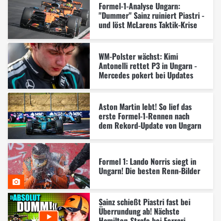
Formel-1-Analyse Ungarn:
"Dummer" Sainz ruiniert Piastri -
und löst McLarens Taktik-Krise
WM-Polster wächst: Kimi
Antonelli rettet P3 in Ungarn -
Mercedes pokert bei Updates
Aston Martin lebt! So lief das
erste Formel-1-Rennen nach
dem Rekord-Update von Ungarn
Formel 1: Lando Norris siegt in
Ungarn! Die besten Renn-Bilder
Sainz schießt Piastri fast bei
Überrundung ab! Nächste
Hamilton-Strafe bei Ferrari-