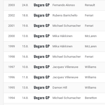
Ungarn GP
2003
24.8.
Fernando Alonso
Renault
Ungarn GP
2002
18.8.
Rubens Barrichello
Ferrari
Ungarn GP
2001
19.8.
Michael Schumacher
Ferrari
Ungarn GP
2000
13.8.
Mika Häkkinen
McLaren
Ungarn GP
1999
15.8.
Mika Häkkinen
McLaren
Ungarn GP
1998
16.8.
Michael Schumacher
Ferrari
Ungarn GP
1997
10.8.
Jacques Villeneuve
Williams
Ungarn GP
1996
11.8.
Jacques Villeneuve
Williams
Ungarn GP
1995
13.8.
Damon Hill
Williams
Ungarn GP
1994
14.8.
Michael Schumacher
Benetton