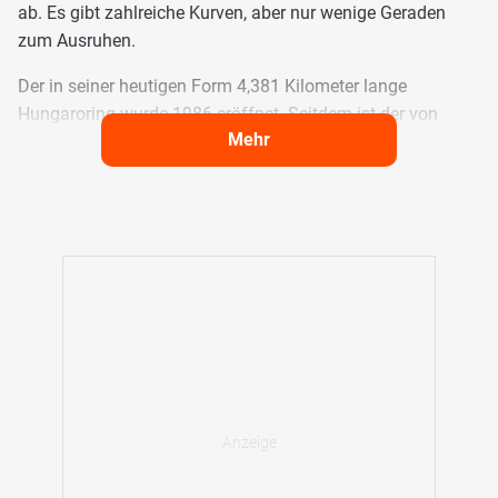
ab. Es gibt zahlreiche Kurven, aber nur wenige Geraden
zum Ausruhen.
Der in seiner heutigen Form 4,381 Kilometer lange
Hungaroring wurde 1986 eröffnet. Seitdem ist der von
Mehr
Istvan Papp konzipierte Kurs nordöstlich von Budapest ein
fester Bestandteil des Rennkalenders. Abgesehen von einer
Verlängerung der Start- und Zielgeraden im Jahr 2003 um
202 Meter sowie einer Streckenanpassung im dritten
Sektor ist das Layout der Rennstrecke identisch mit seinem
Ursprung.
Das Layout des Hungarorings