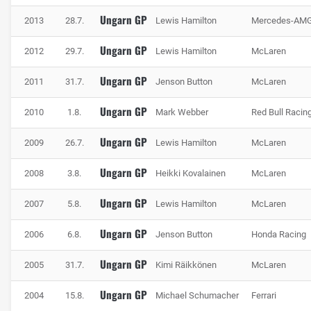
Ungarn GP
2013
28.7.
Lewis Hamilton
Mercedes-AM
Ungarn GP
2012
29.7.
Lewis Hamilton
McLaren
Ungarn GP
2011
31.7.
Jenson Button
McLaren
Ungarn GP
2010
1.8.
Mark Webber
Red Bull Racin
Ungarn GP
2009
26.7.
Lewis Hamilton
McLaren
Ungarn GP
2008
3.8.
Heikki Kovalainen
McLaren
Ungarn GP
2007
5.8.
Lewis Hamilton
McLaren
Ungarn GP
2006
6.8.
Jenson Button
Honda Racing
Ungarn GP
2005
31.7.
Kimi Räikkönen
McLaren
Ungarn GP
2004
15.8.
Michael Schumacher
Ferrari