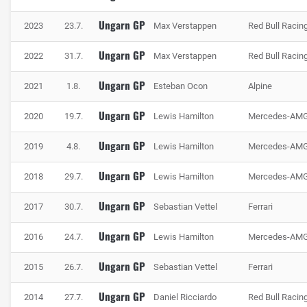
Runde auf der Bremse absolviert. Auf der anderen Seite
Ungarn GP
2023
23.7.
Max Verstappen
Red Bull Racin
wird der Motor auf dem Hungaroring mit lediglich 65
Prozent Vollgas-Anteil auch nur in Maßen gefordert. Der
Ungarn GP
2022
31.7.
Max Verstappen
Red Bull Racin
Benzinverbrauch liegt im mittleren Bereich.
Ungarn GP
2021
1.8.
Esteban Ocon
Alpine
Die härteste Belastung geht in Budapest erfahrungsgemäß
von den hohen Temperaturen aus, die sowohl dem Material
Ungarn GP
2020
19.7.
Lewis Hamilton
Mercedes-AM
als auch den Piloten zusetzen. Vor allem die Reifen leiden
in der Hitze Budapests. Reifenmanagement kann bei
Ungarn GP
2019
4.8.
Lewis Hamilton
Mercedes-AM
hohen Temperaturen den entscheidenden Unterschied
Ungarn GP
machen.
2018
29.7.
Lewis Hamilton
Mercedes-AM
Ungarn GP
2017
30.7.
Sebastian Vettel
Ferrari
Ungarn GP
2016
24.7.
Lewis Hamilton
Mercedes-AM
Ungarn GP
2015
26.7.
Sebastian Vettel
Ferrari
Ungarn GP
2014
27.7.
Daniel Ricciardo
Red Bull Racin