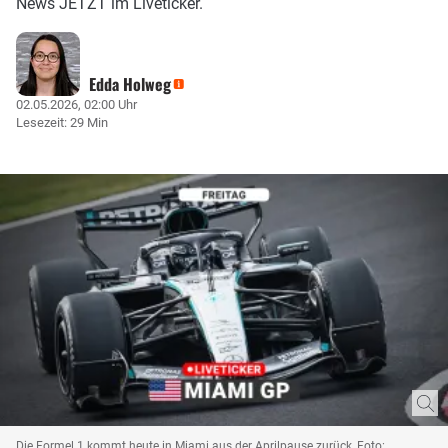
News JETZT im Liveticker.
Edda Holweg
02.05.2026, 02:00 Uhr
Lesezeit: 29 Min
Die Formel 1 kommt heute in Miami aus der Aprilpause zurück, Foto: