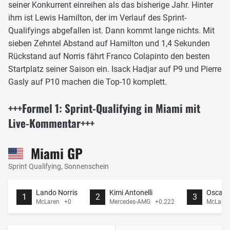
seiner Konkurrent einreihen als das bisherige Jahr. Hinter
ihm ist Lewis Hamilton, der im Verlauf des Sprint-
Qualifyings abgefallen ist. Dann kommt lange nichts. Mit
sieben Zehntel Abstand auf Hamilton und 1,4 Sekunden
Rückstand auf Norris fährt Franco Colapinto den besten
Startplatz seiner Saison ein. Isack Hadjar auf P9 und Pierre
Gasly auf P10 machen die Top-10 komplett.
+++Formel 1: Sprint-Qualifying in Miami mit
Live-Kommentar+++
Miami GP
Sprint Qualifying, Sonnenschein
Lando Norris
Kimi Antonelli
Oscar P
1
2
3
McLaren +0
Mercedes-AMG +0.222
McLare