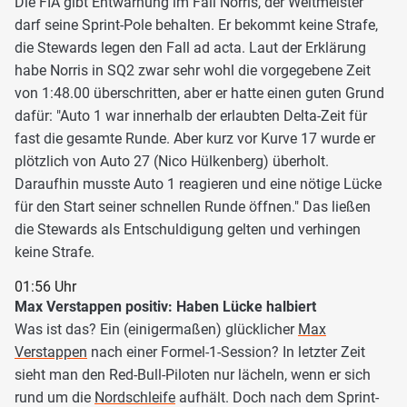
Die FIA gibt Entwarnung im Fall Norris, der Weltmeister
darf seine Sprint-Pole behalten. Er bekommt keine Strafe,
die Stewards legen den Fall ad acta. Laut der Erklärung
habe Norris in SQ2 zwar sehr wohl die vorgegebene Zeit
von 1:48.00 überschritten, aber er hatte einen guten Grund
dafür: "Auto 1 war innerhalb der erlaubten Delta-Zeit für
fast die gesamte Runde. Aber kurz vor Kurve 17 wurde er
plötzlich von Auto 27 (Nico Hülkenberg) überholt.
Daraufhin musste Auto 1 reagieren und eine nötige Lücke
für den Start seiner schnellen Runde öffnen." Das ließen
die Stewards als Entschuldigung gelten und verhingen
keine Strafe.
01:56 Uhr
Max Verstappen positiv: Haben Lücke halbiert
Was ist das? Ein (einigermaßen) glücklicher
Max
Verstappen
nach einer Formel-1-Session? In letzter Zeit
sieht man den Red-Bull-Piloten nur lächeln, wenn er sich
rund um die
Nordschleife
aufhält. Doch nach dem Sprint-