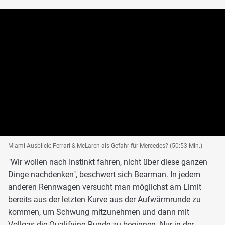
Miami-Ausblick: Ferrari & McLaren als Gefahr für Mercedes? (50:53 Min.)
"Wir wollen nach Instinkt fahren, nicht über diese ganzen
Dinge nachdenken", beschwert sich Bearman. In jedem
anderen Rennwagen versucht man möglichst am Limit
bereits aus der letzten Kurve aus der Aufwärmrunde zu
kommen, um Schwung mitzunehmen und dann mit
Vollgas die Qualifying-Runde zu beginnen. Nur in der