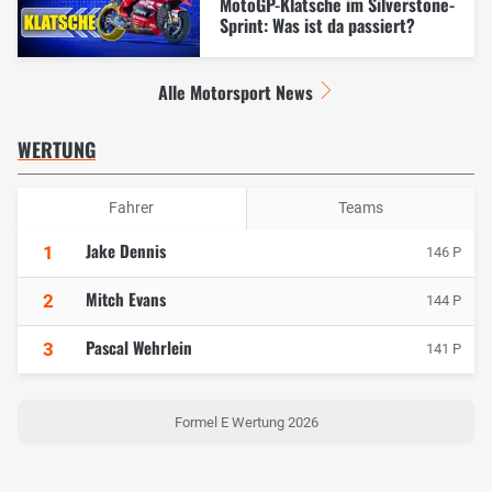
MotoGP-Klatsche im Silverstone-
Sprint: Was ist da passiert?
Alle Motorsport News
WERTUNG
Fahrer
Teams
Jake Dennis
1
146 P
Mitch Evans
2
144 P
Pascal Wehrlein
3
141 P
Formel E Wertung 2026