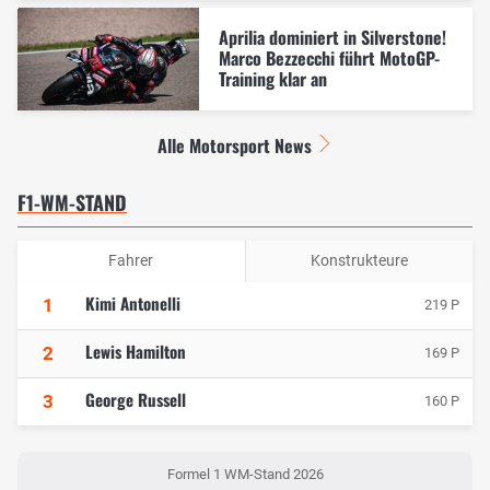
Aprilia dominiert in Silverstone!
Marco Bezzecchi führt MotoGP-
Training klar an
Alle Motorsport News
F1-WM-STAND
Fahrer
Konstrukteure
Kimi Antonelli
1
219 P
Lewis Hamilton
2
169 P
George Russell
3
160 P
Formel 1 WM-Stand 2026