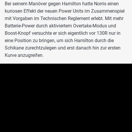
Bei seinem Manöver gegen Hamilton hatte Norris einen
kuriosen Effekt der neuen Power Units im Zusammenspiel
mit Vorgaben im Technischen Reglement erlebt. Mit mehr
Batterie-Power durch aktiviertem Overtake-Modus und
Boost-Knopf versuchte er sich eigentlich vor 130R nur in
eine Position zu bringen, um sich Hamilton durch die
Schikane zurechtzulegen und erst danach hin zur ersten
Kurve anzugreifen.