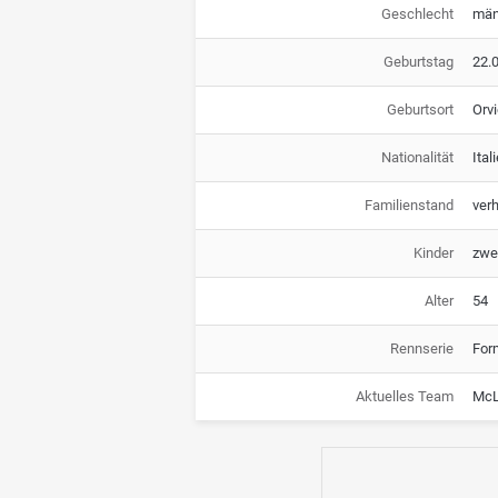
Geschlecht
män
Geburtstag
22.
Geburtsort
Orvi
Nationalität
Ital
Familienstand
verh
Kinder
zwe
Alter
54
Rennserie
For
Aktuelles Team
McL