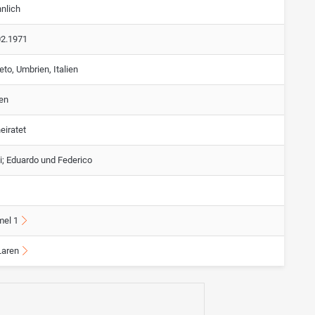
nlich
02.1971
eto, Umbrien, Italien
ien
eiratet
i; Eduardo und Federico
mel 1
aren