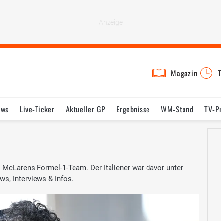
Magazin
T
ews
Live-Ticker
Aktueller GP
Ergebnisse
WM-Stand
TV-P
lder
Termine
Statistik
Testfahrten
Reglement
Lexikon
n McLarens Formel-1-Team. Der Italiener war davor unter
s, Interviews & Infos.