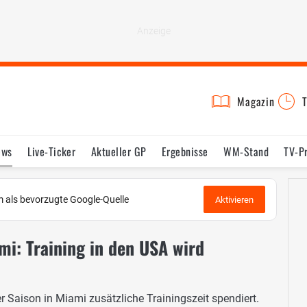
Magazin
T
ews
Live-Ticker
Aktueller GP
Ergebnisse
WM-Stand
TV-P
lder
Termine
Statistik
Testfahrten
Reglement
Lexikon
 als bevorzugte Google-Quelle
Aktivieren
mi: Training in den USA wird
 Saison in Miami zusätzliche Trainingszeit spendiert.