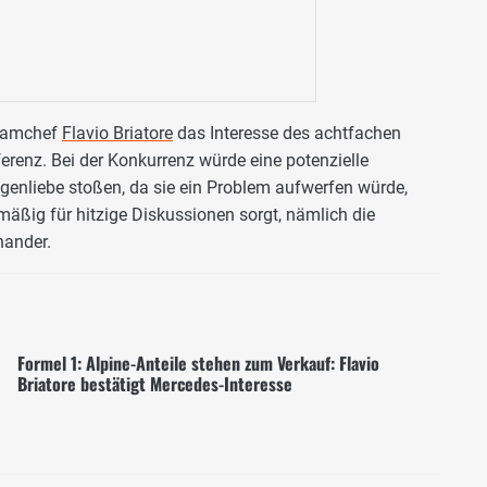
Teamchef
Flavio Briatore
das Interesse des achtfachen
erenz. Bei der Konkurrenz würde eine potenzielle
egenliebe stoßen, da sie ein Problem aufwerfen würde,
lmäßig für hitzige Diskussionen sorgt, nämlich die
nander.
Formel 1: Alpine-Anteile stehen zum Verkauf: Flavio
Briatore bestätigt Mercedes-Interesse