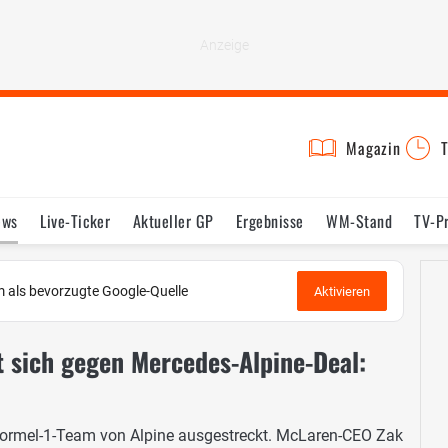
Magazin
T
ews
Live-Ticker
Aktueller GP
Ergebnisse
WM-Stand
TV-P
lder
Termine
Statistik
Testfahrten
Reglement
Lexikon
 als bevorzugte Google-Quelle
Aktivieren
t sich gegen Mercedes-Alpine-Deal:
Formel-1-Team von Alpine ausgestreckt. McLaren-CEO Zak