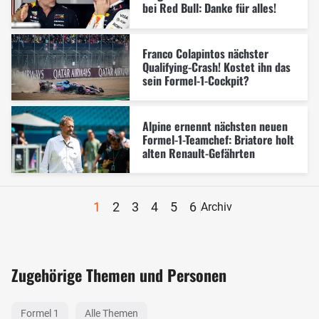
bei Red Bull: Danke für alles!
Franco Colapintos nächster
Qualifying-Crash! Kostet ihn das
sein Formel-1-Cockpit?
Alpine ernennt nächsten neuen
Formel-1-Teamchef: Briatore holt
alten Renault-Gefährten
1
2
3
4
5
6
Archiv
Zugehörige Themen und Personen
Formel 1
Alle Themen