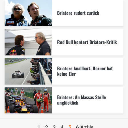
Briatore rudert zurück
Red Bull kontert Briatore-Kritik
Briatore knallhart: Horner hat
keine Eier
Briatore: An Massas Stelle
unglücklich
1
2
3
4
5
6
Archiv