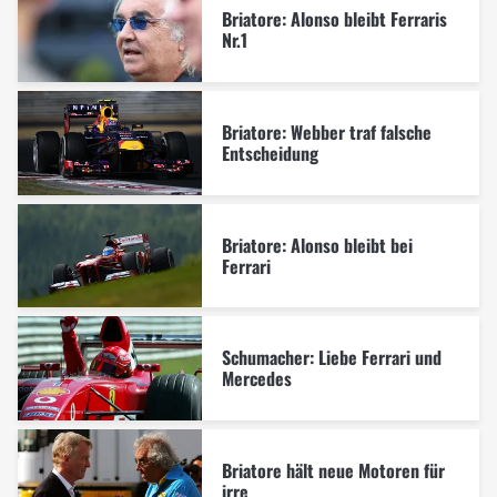
Briatore: Alonso bleibt Ferraris
Nr.1
Briatore: Webber traf falsche
Entscheidung
Briatore: Alonso bleibt bei
Ferrari
Schumacher: Liebe Ferrari und
Mercedes
Briatore hält neue Motoren für
irre