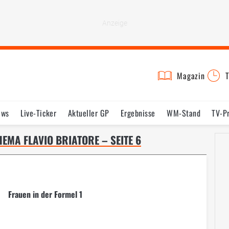
Magazin
T
ews
Live-Ticker
Aktueller GP
Ergebnisse
WM-Stand
TV-P
lder
Termine
Statistik
Testfahrten
Reglement
Lexikon
EMA FLAVIO BRIATORE – SEITE 6
Frauen in der Formel 1