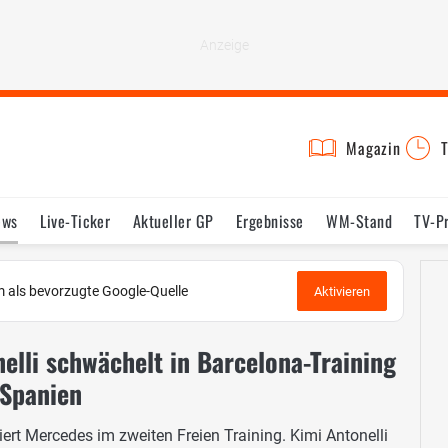
Magazin
T
ews
Live-Ticker
Aktueller GP
Ergebnisse
WM-Stand
TV-P
lder
Termine
Statistik
Testfahrten
Reglement
Lexikon
 als bevorzugte Google-Quelle
Aktivieren
nelli schwächelt in Barcelona-Training
 Spanien
ert Mercedes im zweiten Freien Training. Kimi Antonelli