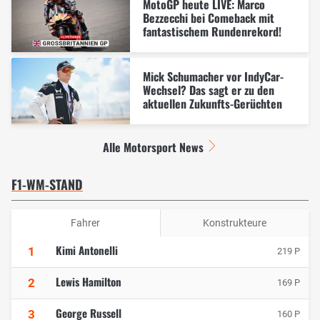
MotoGP heute LIVE: Marco
Bezzecchi bei Comeback mit
fantastischem Rundenrekord!
Mick Schumacher vor IndyCar-
Wechsel? Das sagt er zu den
aktuellen Zukunfts-Gerüchten
Alle Motorsport News
F1-WM-STAND
Fahrer
Konstrukteure
Kimi Antonelli
1
219 P
Lewis Hamilton
2
169 P
George Russell
3
160 P