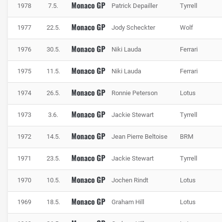
Monaco GP
1978
7.5.
Patrick Depailler
Tyrrell
Monaco GP
1977
22.5.
Jody Scheckter
Wolf
Monaco GP
1976
30.5.
Niki Lauda
Ferrari
Monaco GP
1975
11.5.
Niki Lauda
Ferrari
Monaco GP
1974
26.5.
Ronnie Peterson
Lotus
Monaco GP
1973
3.6.
Jackie Stewart
Tyrrell
Monaco GP
1972
14.5.
Jean Pierre Beltoise
BRM
Monaco GP
1971
23.5.
Jackie Stewart
Tyrrell
Monaco GP
1970
10.5.
Jochen Rindt
Lotus
Monaco GP
1969
18.5.
Graham Hill
Lotus