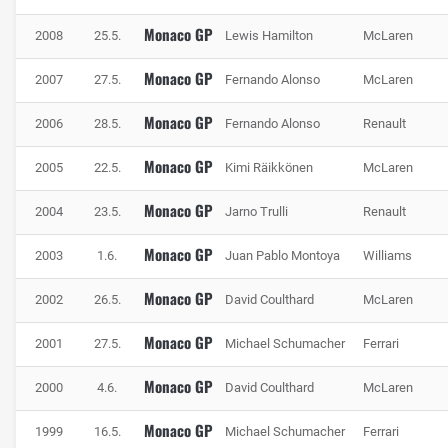
Monaco GP
2008
25.5.
Lewis Hamilton
McLaren
Monaco GP
2007
27.5.
Fernando Alonso
McLaren
Monaco GP
2006
28.5.
Fernando Alonso
Renault
Nach dem Tunnel kommt Tabac und die Schwimmbad-Passage, Foto: Red
Monaco GP
Bull
2005
22.5.
Kimi Räikkönen
McLaren
Im letzten Sektor geht es durch Tabac und die
Monaco GP
2004
23.5.
Jarno Trulli
Renault
Schwimmbad-Passage. Zum Abschluss der Runde geht es
dann in die berühmt berüchtigte Rascasse. Die
Monaco GP
2003
1.6.
Juan Pablo Montoya
Williams
darauffolgende letzte Kurve vor Start und Ziel hat es noch
Monaco GP
einmal so richtig in sich. Antony Noghes ist prädestiniert
2002
26.5.
David Coulthard
McLaren
dafür, sich die Hinterradaufhängung zu beschädigen, weil
Monaco GP
2001
27.5.
Michael Schumacher
Ferrari
die Leitplanke am Kurvenausgang noch einen Knick in
Richtung Fahrbahn macht. Auf der Start-Ziel-Geraden
Monaco GP
2000
4.6.
David Coulthard
McLaren
befindet sich auch die einzige DRS-Zone.
Monaco GP
1999
16.5.
Michael Schumacher
Ferrari