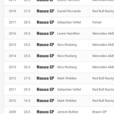
auf der Bremse.
Monaco GP
2018
27.5.
Daniel Ricciardo
Red Bull Racin
Monaco GP
2017
28.5.
Sebastian Vettel
Ferrari
Monaco GP
2016
29.5.
Lewis Hamilton
Mercedes-AM
Monaco GP
2015
24.5.
Nico Rosberg
Mercedes-AM
Monaco GP
2014
25.5.
Nico Rosberg
Mercedes-AM
Monaco GP
2013
26.5.
Nico Rosberg
Mercedes-AM
Monaco GP
Im Tunnel ist nur wenig Platz, Foto: Haas F1 Team
2012
27.5.
Mark Webber
Red Bull Racin
Monaco GP
2011
29.5.
Sebastian Vettel
Red Bull Racin
Monaco GP
2010
16.5.
Mark Webber
Red Bull Racin
Monaco GP
2009
24.5.
Jenson Button
Brawn GP