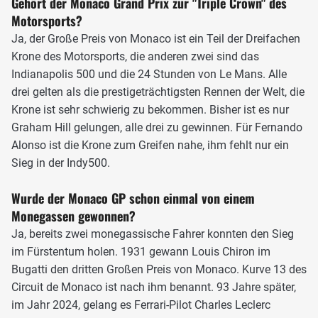
Gehört der Monaco Grand Prix zur "Triple Crown" des
linksseitige Aufhängungen zerstört.
Motorsports?
Anschließend geht es bergauf Richtung Beau Rivage und
Ja, der Große Preis von Monaco ist ein Teil der Dreifachen
Massenet. Die Linkskurve Massenet gehört zu den
Krone des Motorsports, die anderen zwei sind das
schnellsten Ecken des Kurses und ist wegen einer Kuppe
Indianapolis 500 und die 24 Stunden von Le Mans. Alle
schwer einzusehen. Nach der Casino-Kurve führt eine kurze
drei gelten als die prestigeträchtigsten Rennen der Welt, die
Gerade die Piloten bergab zur Mirabeau. Danach folgt eine
Krone ist sehr schwierig zu bekommen. Bisher ist es nur
weitere kurze und sehr steile Bergab-Passage, ehe die
Graham Hill gelungen, alle drei zu gewinnen. Für Fernando
langsamste Kurve der Formel 1 folgt. Die ehemalige
Alonso ist die Krone zum Greifen nahe, ihm fehlt nur ein
Loews, heute Grand Hotel Hairpin, wird mit weniger als 50
Sieg in der Indy500.
Stundenkilometern durchfahren. Ist das Motoren-Mapping
nicht perfekt oder das Tempo muss wegen Verkehr
Wurde der Monaco GP schon einmal von einem
zusätzlich verlangsamt werden, müssen die Piloten
Monegassen gewonnen?
teilweise sogar die Kupplung ziehen, damit der Motor im
Ja, bereits zwei monegassische Fahrer konnten den Sieg
Standgas nicht für Vortrieb sorgt.
im Fürstentum holen. 1931 gewann Louis Chiron im
Bugatti den dritten Großen Preis von Monaco. Kurve 13 des
Circuit de Monaco ist nach ihm benannt. 93 Jahre später,
im Jahr 2024, gelang es Ferrari-Pilot Charles Leclerc