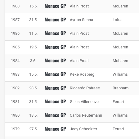
Monaco GP
1988
15.5.
Alain Prost
McLaren
Monaco GP
1987
31.5.
Ayrton Senna
Lotus
Monaco GP
1986
11.5.
Alain Prost
McLaren
Monaco GP
1985
19.5.
Alain Prost
McLaren
Monaco GP
1984
3.6.
Alain Prost
McLaren
Monaco GP
1983
15.5.
Keke Rosberg
Williams
In Monaco sind die Wände sehr nahe, Foto: IMAGO / Thomas Melzer
Monaco GP
1982
23.5.
Riccardo Patrese
Brabham
Monaco GP
1981
31.5.
Gilles Villeneuve
Ferrari
Monaco GP
1980
18.5.
Carlos Reutemann
Williams
Monaco GP
1979
27.5.
Jody Scheckter
Ferrari