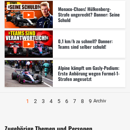
Monaco-Chaos! Hülkenberg-
Strafe ungerecht? Danner: Seine
Schuld
0,1 km/h zu schnell? Danner:
Teams sind selber schuld!
Alpine kämpft um Gasly-Podium:
Erste Anhörung wegen Formel-1-
Strafen angesetzt
1
2
3
4
5
6
7
8
9
Archiv
Zugehörige Themen und Personen