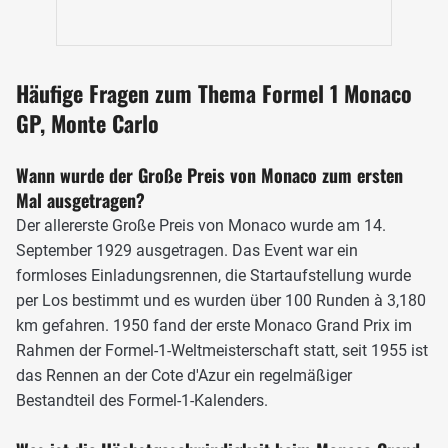
Prix statt, womit auf monegassischem Boden nach Monza
die zweitmeisten Großen Preise veranstaltet wurden. Eine
Kombination aus verschiedenen Faktoren macht den
Häufige Fragen zum Thema Formel 1 Monaco
Grand Prix zu etwas Besonderem: das Ambiente, die
Historie und die anspruchsvollste aller Rennstrecken im
GP, Monte Carlo
Kalender.
Wann wurde der Große Preis von Monaco zum ersten
Das Layout des Circuit de Monaco
Mal ausgetragen?
Der allererste Große Preis von Monaco wurde am 14.
September 1929 ausgetragen. Das Event war ein
formloses Einladungsrennen, die Startaufstellung wurde
per Los bestimmt und es wurden über 100 Runden à 3,180
km gefahren. 1950 fand der erste Monaco Grand Prix im
Rahmen der Formel-1-Weltmeisterschaft statt, seit 1955 ist
das Rennen an der Cote d'Azur ein regelmäßiger
Bestandteil des Formel-1-Kalenders.