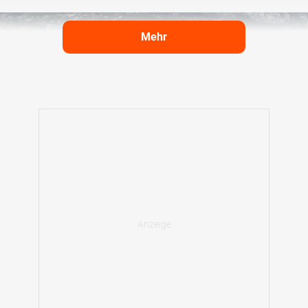
Mehr
Der Monaco Grand Prix ist jedes Jahr ein beliebtes Event, Foto: Red Bull
Content Pool
Aber auch die meisten Fans kennen den Kurs an der Cote
d'Azur mit seinen Kurven und Bodenwellen auswendig.
Schließlich ist Monaco mit nahezu unverändertem Layout
bereits seit 1950 fester Bestandteil des Rennkalenders. Nur
wenige Male fand in den Straßenschluchten kein Grand