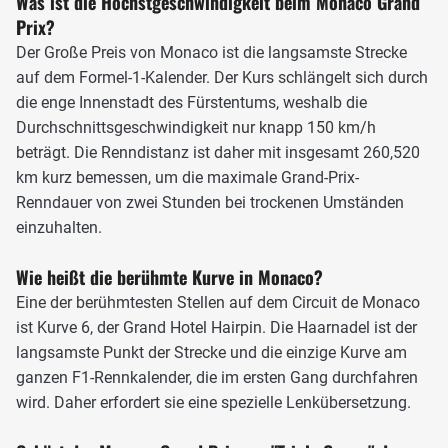
Was ist die Höchstgeschwindigkeit beim Monaco Grand
Prix?
Das Layout des Circuit de Monaco, Foto: Motorsport-Magazin.com
Der Große Preis von Monaco ist die langsamste Strecke
In den 78 Rennrunden müssen die Fahrer knapp 5000 Mal
auf dem Formel-1-Kalender. Der Kurs schlängelt sich durch
schalten. Auch wenn auf keiner anderen Strecke die
die enge Innenstadt des Fürstentums, weshalb die
Durchschnittsgeschwindigkeit geringer ist, so verglich
Durchschnittsgeschwindigkeit nur knapp 150 km/h
Nelson Piquet Formel 1 fahren in Monaco nicht
beträgt. Die Renndistanz ist daher mit insgesamt 260,520
unzutreffend mit einem Hubschrauberflug im
km kurz bemessen, um die maximale Grand-Prix-
Wohnzimmer. Denn selbst bei 160 Kilometer pro Stunde
Renndauer von zwei Stunden bei trockenen Umständen
Durchschnittsgeschwindigkeit fordert der
einzuhalten.
Leitplankendschungel die Fahrer aufs Extremste.
Wie heißt die berühmte Kurve in Monaco?
Schon am Ende der Start-Ziel-Gerade befindet sich die erste
Schlüsselstelle. Hinter dem klangvollen Namen Sainte
Eine der berühmtesten Stellen auf dem Circuit de Monaco
Devote verbirgt sich eine tückische Rechtskurve, die schon
ist Kurve 6, der Grand Hotel Hairpin. Die Haarnadel ist der
beim geringsten Fehler zum Ausscheiden führen kann.
langsamste Punkt der Strecke und die einzige Kurve am
Verbremst sich ein Pilot, gibt es zwar einen kleinen
ganzen F1-Rennkalender, die im ersten Gang durchfahren
Notausgang, hat er aber bereits eingelenkt, gibt es kein
wird. Daher erfordert sie eine spezielle Lenkübersetzung.
Zurück. Mit Vorliebe werden hier Frontflügel und