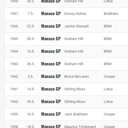
Monaco GP
1968
26.5.
Graham Hill
Lotus
Monaco GP
1967
7.5.
Denny Hulme
Brabham
Monaco GP
1966
22.5.
Jackie Stewart
BRM
Monaco GP
1965
30.5.
Graham Hill
BRM
Monaco GP
1964
10.5.
Graham Hill
BRM
Monaco GP
1963
26.5.
Graham Hill
BRM
Monaco GP
1962
3.6.
Bruce McLaren
Cooper
Monaco GP
1961
14.5.
Stirling Moss
Lotus
Monaco GP
1960
29.5.
Stirling Moss
Lotus
Monaco GP
1959
10.5.
Jack Brabham
Cooper
Monaco GP
1958
18.5.
Maurice Trintignant
Cooper