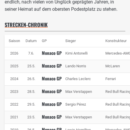
endlich, nach vielen von Unglück geprägten Jahren, in
seiner Heimat auf dem obersten Podestplatz zu stehen.
STRECKEN-CHRONIK
Saison
Datum
GP
Sieger
Konstrukteur
Monaco GP
2026
7.6.
Kimi Antonelli
Mercedes-AM
Im Grand Hotel Hairpin entsteht schnell Stau, Foto: IMAGO / HochZwei
Monaco GP
Nach der Richtung Meer führenden Doppel-Rechts-Passage
2025
25.5.
Lando Norris
McLaren
geht es ausgangs der Portier-Kurve in den Tunnel. Der
Monaco GP
2024
26.5.
Charles Leclerc
Ferrari
Tunnel führt durch einen Rechtsknick am Hafenbecken
entlang. Hier werden die höchsten Geschwindigkeiten
Monaco GP
2023
28.5.
Max Verstappen
Red Bull Racin
erreicht und obwohl nach der Tunnelausfahrt der härteste
Bremspunkt wartet, sind Überholmanöver äußerst
Monaco GP
2022
29.5.
Sergio Pérez
Red Bull Racin
schwierig. In rund 100 Metern verzögern die Boliden von
Monaco GP
etwa 290 auf 75 km/h. Mit 19 Prozent der Rundenzeit
2021
23.5.
Max Verstappen
Red Bull Racin
stehen die Fahrer in Monaco überdurchschnittlich lange
Monaco GP
2019
26.5.
Lewis Hamilton
Mercedes-AM