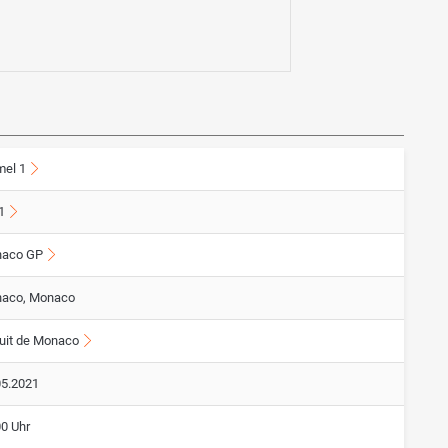
mel 1
1
aco GP
aco, Monaco
cuit de Monaco
05.2021
00 Uhr