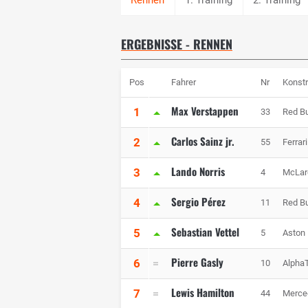
ERGEBNISSE - RENNEN
Pos
Fahrer
Nr
Konstr
Max Verstappen
1
33
Red Bu
Carlos Sainz jr.
2
55
Ferrari
Lando Norris
3
4
McLar
Sergio Pérez
4
11
Red Bu
Sebastian Vettel
5
5
Aston
Pierre Gasly
6
10
AlphaT
Lewis Hamilton
7
44
Merc