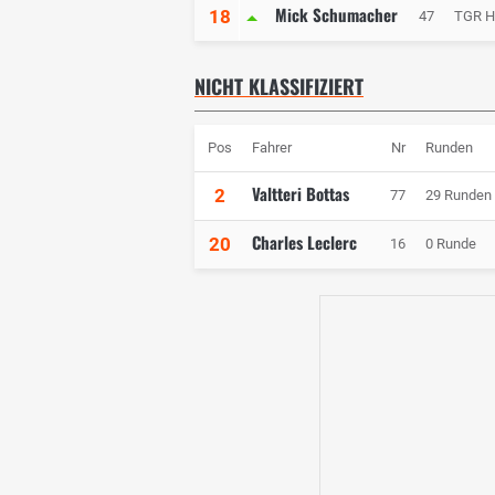
Mick Schumacher
18
47
TGR H
NICHT KLASSIFIZIERT
Pos
Fahrer
Nr
Runden
Valtteri Bottas
2
77
29 Runden
Charles Leclerc
20
16
0 Runde