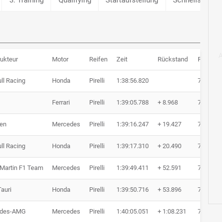
ukteur
Motor
Reifen
Zeit
Rückstand
Runden
ll Racing
Honda
Pirelli
1:38:56.820
78 Rund
Ferrari
Pirelli
1:39:05.788
+ 8.968
78 Rund
en
Mercedes
Pirelli
1:39:16.247
+ 19.427
78 Rund
ll Racing
Honda
Pirelli
1:39:17.310
+ 20.490
78 Rund
 Martin F1 Team
Mercedes
Pirelli
1:39:49.411
+ 52.591
78 Rund
auri
Honda
Pirelli
1:39:50.716
+ 53.896
78 Rund
edes-AMG
Mercedes
Pirelli
1:40:05.051
+ 1:08.231
78 Rund