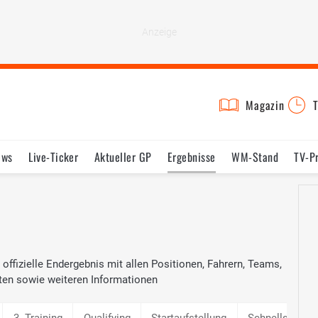
Magazin
T
ews
Live-Ticker
Aktueller GP
Ergebnisse
WM-Stand
TV-P
lder
Termine
Statistik
Testfahrten
Reglement
Lexikon
ffizielle Endergebnis mit allen Positionen, Fahrern, Teams,
ten sowie weiteren Informationen
3. Training
Qualifying
Startaufstellung
Schnellste Ru