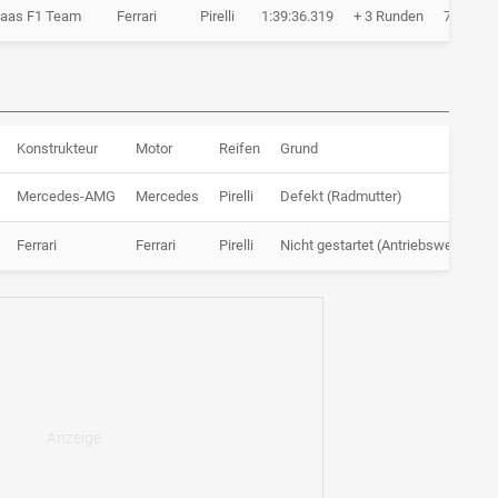
aas F1 Team
Ferrari
Pirelli
1:39:36.319
+ 3 Runden
75 Rund
Konstrukteur
Motor
Reifen
Grund
Mercedes-AMG
Mercedes
Pirelli
Defekt (Radmutter)
Ferrari
Ferrari
Pirelli
Nicht gestartet (Antriebswelle)