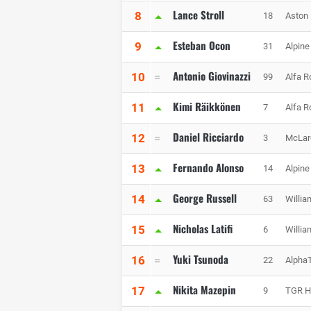
Lance Stroll
8
18
Aston
Esteban Ocon
9
31
Alpine
Antonio Giovinazzi
10
99
Alfa 
Kimi Räikkönen
11
7
Alfa 
Daniel Ricciardo
12
3
McLar
Fernando Alonso
13
14
Alpine
George Russell
14
63
Willia
Nicholas Latifi
15
6
Willia
Yuki Tsunoda
16
22
AlphaT
Nikita Mazepin
17
9
TGR H