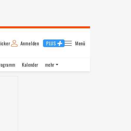
icker
Anmelden
PLUS
Menü
rogramm
Kalender
mehr
F1 Datenbank
Jobs
Über uns
nde