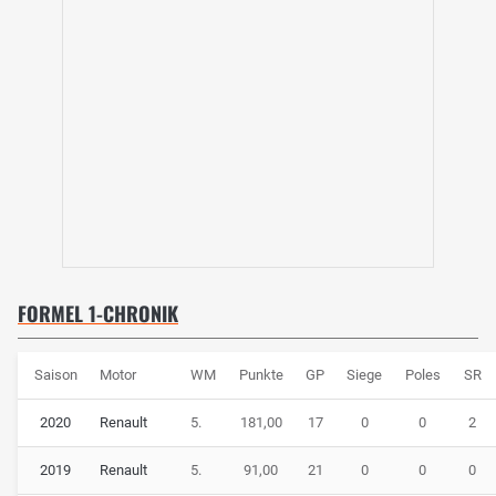
Renault immer schwieriger dar, die anderen
Mittelfeldteams hinter sich zu halten. Die Power Unit war
den Pendants von Mercedes und Ferrari weiterhin nicht
gewachsen. Für das Jahr 2019 schlug Renault aber auf
dem Fahrermarkt so richtig zu: Die Franzosen lotsten
Daniel Ricciardo
von Red Bull ins Team. Dort wird der
Australier an der Seite von Nico Hülkenberg ins Lenkrad
greifen.
Trotz dieser namhaften Fahrerpaarung zeichnete sich bei
den Franzosen kein Aufwärtstrend ab. Ganz im Gegenteil.
Landete man im Vorjahr nach auf Rang 4 der
FORMEL 1-CHRONIK
Konstrukteurswertung, wurde man 2019 vom Kundenteam
McLaren geschlagen und landete zu Saisonenede gerade
Saison
Motor
WM
Punkte
GP
Siege
Poles
SR
einmal sechs Zähler vor
Toro Rosso
. Lediglich auf der
Power-Strecke von Monza konnte Renault mit Rang 4 und
2020
Renault
5.
181,00
17
0
0
2
5 überzeugen. Der unrühmliche Höhepunkt der Renault-
Misere war die Disqualifikation beider Fahrzeuge beim
2019
Renault
5.
91,00
21
0
0
0
Großen Preis von Japan. Teamintern hatte Daniel