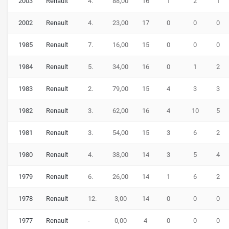
2003
Renault
4.
88,00
16
1
2
1
Namen
Alpine
. In der aktuellen Saison 2025 fahren der
2002
Renault
4.
23,00
17
0
0
0
Rookie
Franco Colapinto
und
Pierre Gasly
für das Team.
1985
Renault
7.
16,00
15
0
0
0
1984
Renault
5.
34,00
16
0
1
2
1983
Renault
2.
79,00
15
4
3
3
1982
Renault
3.
62,00
16
4
10
5
1981
Renault
3.
54,00
15
3
6
2
1980
Renault
4.
38,00
14
3
5
4
1979
Renault
6.
26,00
14
1
6
2
1978
Renault
12.
3,00
14
0
0
0
1977
Renault
-
0,00
4
0
0
0