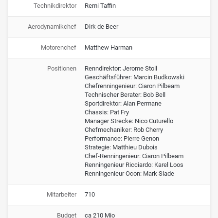
Technikdirektor
Remi Taffin
Aerodynamikchef
Dirk de Beer
Motorenchef
Matthew Harman
Positionen
Renndirektor: Jerome Stoll
Geschäftsführer: Marcin Budkowski
Chefrenningenieur: Ciaron Pilbeam
Technischer Berater: Bob Bell
Sportdirektor: Alan Permane
Chassis: Pat Fry
Manager Strecke: Nico Cuturello
Chefmechaniker: Rob Cherry
Performance: Pierre Genon
Strategie: Matthieu Dubois
Chef-Renningenieur: Ciaron Pilbeam
Renningenieur Ricciardo: Karel Loos
Renningenieur Ocon: Mark Slade
Mitarbeiter
710
Budget
ca 210 Mio