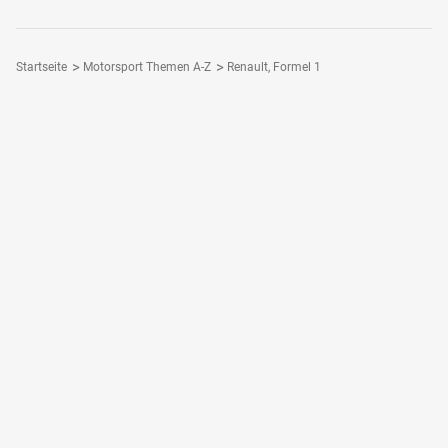
Startseite
Motorsport Themen A-Z
Renault, Formel 1
Folge Motorsport-Magazin
Dein Motorsport - Dein Magazin
Motorsport-Magazin Plus
Motorsport-App
Motorsport-Magazin bestellen
Login / Registrieren