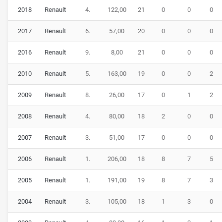
2018
Renault
4.
122,00
21
0
0
0
Ricciardo Nico Hülkenberg klar im Griff.
2017
Renault
6.
57,00
20
0
0
0
Ricciardo blieb 2020 bei Renault, während sich sein
deutscher Teamkollege aus der Formel 1 verabschiedete.
2016
Renault
9.
8,00
21
0
0
0
Er wurde durch Esteban Ocon ersetzt.
2010
Renault
5.
163,00
19
0
0
2
2009
Renault
8.
26,00
17
0
1
2
2008
Renault
4.
80,00
18
2
0
0
2007
Renault
3.
51,00
17
0
0
0
2006
Renault
1.
206,00
18
8
7
5
2005
Renault
1.
191,00
19
8
7
3
2004
Renault
3.
105,00
18
1
3
0
Esteban Ocon und Daniel Ricciardo im Renault-Merch, Foto: Renault
2021 wurde Renault rebranded und fährt seither unter dem