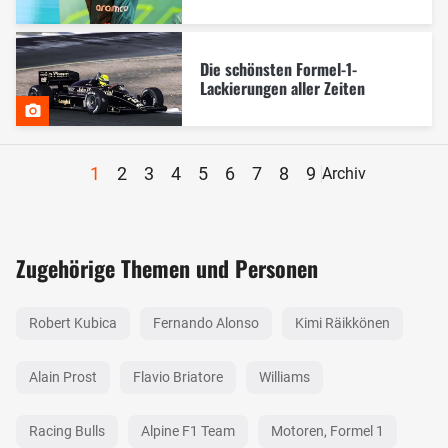
Die schönsten Formel-1-
Lackierungen aller Zeiten
1
2
3
4
5
6
7
8
9
Archiv
Zugehörige Themen und Personen
Robert Kubica
Fernando Alonso
Kimi Räikkönen
Alain Prost
Flavio Briatore
Williams
Racing Bulls
Alpine F1 Team
Motoren, Formel 1