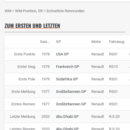
WM = WM-Position, SR = Schnellste Rennrunden
ZUM ERSTEN UND LETZTEN
Saison
GP
Motor
Fahrzeug
Erste Punkte
1978
USA GP
Renault
RS01
Erster Sieg
1979
Frankreich GP
Renault
RS10
Erste Pole
1979
Südafrika GP
Renault
RS01
Erste Meldung
1977
Großbritannien GP
Renault
RS01
Erstes Rennen
1977
Großbritannien GP
Renault
RS01
Letzte Meldung
2020
Abu Dhabi GP
Renault
R.S.20
Letztes Rennen
2020
Abu Dhabi GP
Renault
R.S.20