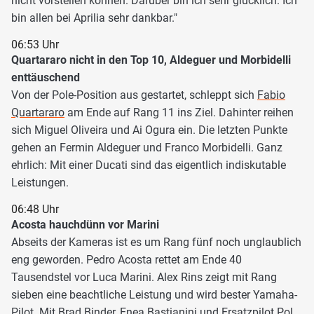
nicht vorstellen können. Darüber bin ich sehr glücklich. Ich
bin allen bei Aprilia sehr dankbar."
06:53 Uhr
Quartararo nicht in den Top 10, Aldeguer und Morbidelli
enttäuschend
Von der Pole-Position aus gestartet, schleppt sich
Fabio
Quartararo
am Ende auf Rang 11 ins Ziel. Dahinter reihen
sich Miguel Oliveira und Ai Ogura ein. Die letzten Punkte
gehen an Fermin Aldeguer und Franco Morbidelli. Ganz
ehrlich: Mit einer Ducati sind das eigentlich indiskutable
Leistungen.
06:48 Uhr
Acosta hauchdünn vor Marini
Abseits der Kameras ist es um Rang fünf noch unglaublich
eng geworden. Pedro Acosta rettet am Ende 40
Tausendstel vor Luca Marini. Alex Rins zeigt mit Rang
sieben eine beachtliche Leistung und wird bester Yamaha-
Pilot. Mit Brad Binder, Enea Bastianini und Ersatzpilot Pol