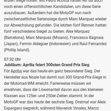
ersten Siege holten. Mit Pedro Acosta hätten wir da auch
noch einen offensichtlichen Kandidaten, um diese Serie
auszubauen. Außerdem hat die MotoGP nun nach
zwischenzeitlicher Seriensiege durch Marc Marquez wieder
zur Abwechslung gefunden. Die letzten fünf Rennen hatten
fünf verschiedene Sieger zu bieten: Alex Marquez
(Barcelona), Marc Marquez (Misano), Francesco Bagnaia
(Japan), Fermin Aldeguer (Indonesien) und Raul Fernandez
(Phillip Island).
07:32 Uhr
Jubiläum: Aprilia feiert 300sten Grand Prix Sieg
Für
Aprilia
war das heute ein ganz besonderer Sieg. Der
Hersteller aus Noale hat damit nun 300 Grand-Prix-Siege in
der Motorrad-WM erreicht. Fairerweise müssen wir
erwähnen, dass der Löwenanteil davon aus den kleineren
Klassen aus 125er- und 250er-Zeiten stammt. In der
MotoGP war das heute der sechste Sieg. Dreimal war Aleix
Espargaro siegreich, während Maverick Vinales, Marco