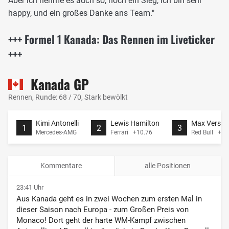
Aber ich nehme es auch so, noch ein Sieg, ich bin sehr
happy, und ein großes Danke ans Team."
+++ Formel 1 Kanada: Das Rennen im Liveticker
+++
Kanada GP
Rennen, Runde: 68 / 70, Stark bewölkt
Kimi Antonelli
Lewis Hamilton
Max Versta
1
2
3
Mercedes-AMG
Ferrari +10.76
Red Bull +11
Kommentare
alle Positionen
23:41 Uhr
Aus Kanada geht es in zwei Wochen zum ersten Mal in
dieser Saison nach Europa - zum Großen Preis von
Monaco! Dort geht der harte WM-Kampf zwischen