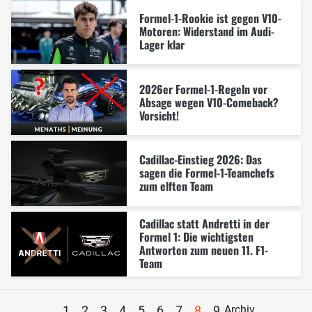
Formel-1-Rookie ist gegen V10-
Motoren: Widerstand im Audi-
Lager klar
2026er Formel-1-Regeln vor
Absage wegen V10-Comeback?
Vorsicht!
Cadillac-Einstieg 2026: Das
sagen die Formel-1-Teamchefs
zum elften Team
Cadillac statt Andretti in der
Formel 1: Die wichtigsten
Antworten zum neuen 11. F1-
Team
1
2
3
4
5
6
7
8
9
Archiv